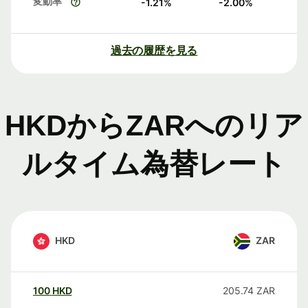
変動率
-1.21
%
-2.00
%
過去の履歴を見る
HKDからZARへのリア
ルタイム為替レート
HKD
ZAR
100
HKD
205.74
ZAR