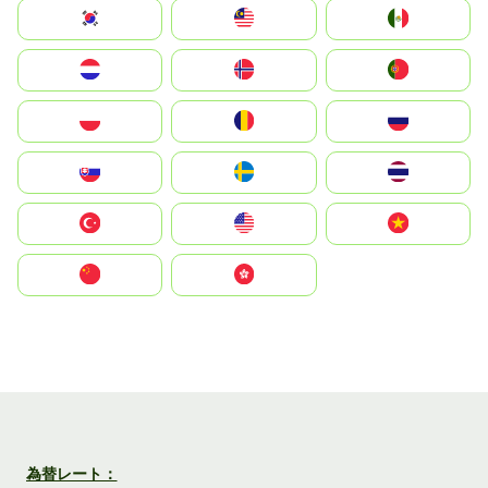
South Korea
Malay
Mexico
Nederland
Norge
Portugal
Polska
România
Россия
Slovensko
Ruoŧŧa
ไทย
Türkiye
United States
Vietnam
中国
中國香港特別行政區
為替レート：