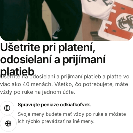
Ušetrite pri platení,
odosielaní a prijímaní
platieb
Ušetrite na odosielaní a prijímaní platieb a plaťte vo
viac ako 40 menách. Všetko, čo potrebujete, máte
vždy po ruke na jednom účte.
Spravujte peniaze odkiaľkoľvek.
Svoje meny budete mať vždy po ruke a môžete
ich rýchlo prevádzať na iné meny.