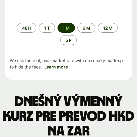
Time
48 H
1 T
1 M
6 M
12 M
period
5 R
We use the real, mid-market rate with no sneaky mark-up
to hide the fees.
Learn more
Dnešný výmenný
kurz pre prevod HKD
na ZAR