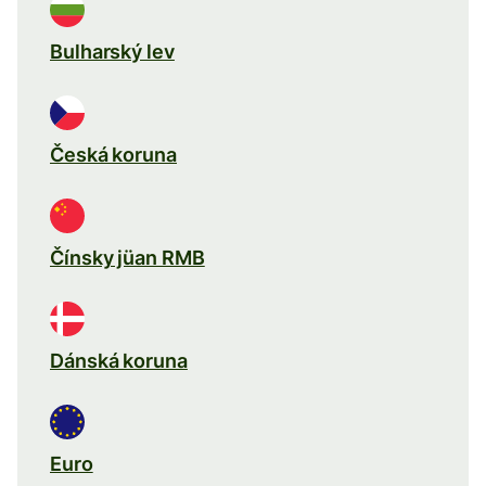
Bulharský lev
Česká koruna
Čínsky jüan RMB
Dánská koruna
Euro