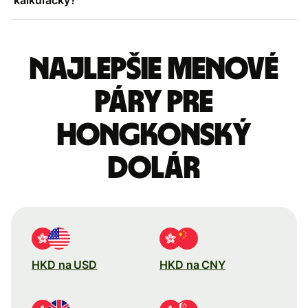
Najlepšie menové
páry pre
Hongkonský
dolár
HKD na USD
HKD na CNY