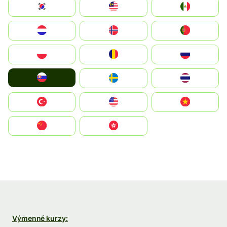
South Korea
Malay
Mexico
Nederland
Norge
Portugal
Polska
România
Россия
Slovensko
Ruoŧŧa
ไทย
Türkiye
United States
Vietnam
中国
中國香港特別行政區
Výmenné kurzy: