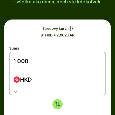
– všetko ako doma, nech ste kdekoľvek.
Stredový kurz
$1 HKD = 2,062 ZAR
Suma
HKD