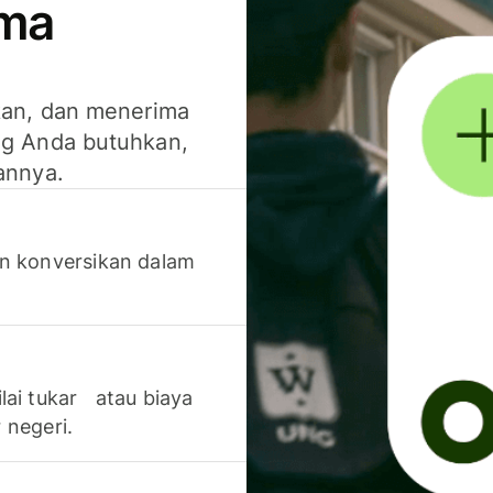
ima
kan, dan menerima
g Anda butuhkan,
annya.
n konversikan dalam
lai tukar atau biaya
 negeri.