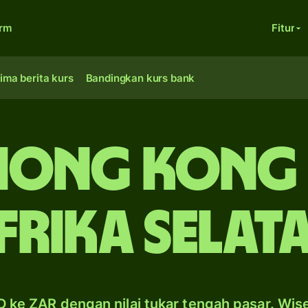
orm
Fitur
ima berita kurs
Bandingkan kurs bank
Hong Kong 
frika Selat
 ke ZAR dengan nilai tukar tengah pasar. Wis