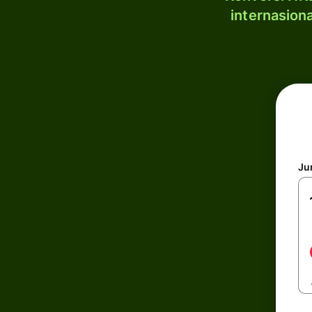
internasion
Ju