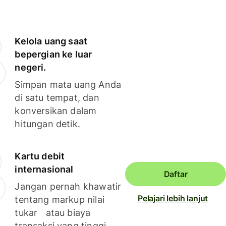
Kelola uang saat
bepergian ke luar
negeri.
Simpan mata uang Anda
di satu tempat, dan
konversikan dalam
hitungan detik.
Kartu debit
internasional
Daftar
Jangan pernah khawatir
Pelajari lebih lanjut
tentang markup nilai
tukar atau biaya
transaksi yang tinggi