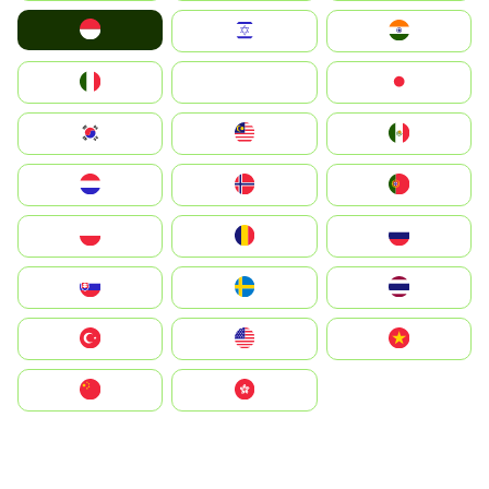
Indonesia
Israel
India
Italia
JA
Japan
South Korea
Malay
Mexico
Nederland
Norge
Portugal
Polska
România
Россия
Slovensko
Ruoŧŧa
ไทย
Türkiye
United States
Vietnam
中国
中國香港特別行政區