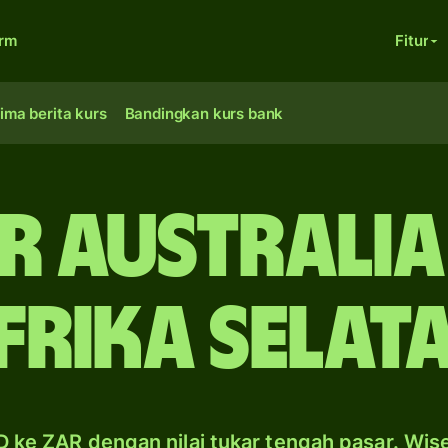
orm
Fitur
ima berita kurs
Bandingkan kurs bank
r Australia
frika Selat
 ke ZAR dengan nilai tukar tengah pasar. Wis