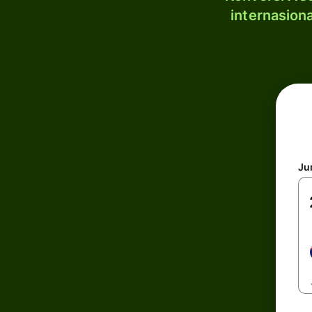
internasion
Ju