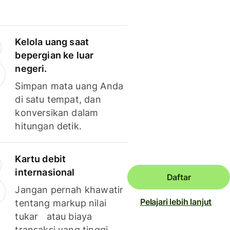
Kelola uang saat
bepergian ke luar
negeri.
Simpan mata uang Anda
di satu tempat, dan
konversikan dalam
hitungan detik.
Kartu debit
internasional
Daftar
Jangan pernah khawatir
Pelajari lebih lanjut
tentang markup nilai
tukar atau biaya
transaksi yang tinggi