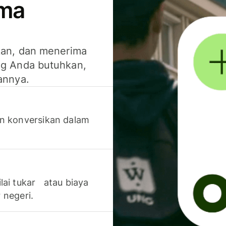
ima
kan, dan menerima
g Anda butuhkan,
annya.
n konversikan dalam
lai tukar atau biaya
 negeri.