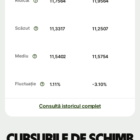
Ridicat
11,7564
11,9564
Scăzut
11,3317
11,2507
Mediu
11,5402
11,5754
Fluctuație
1.11
%
-3.10
%
Consultă istoricul complet
Cursurile de schimb