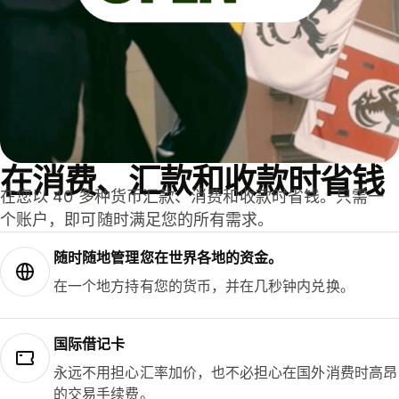
在消费、汇款和收款时省钱
在您以 40 多种货币汇款、消费和收款时省钱。只需一
个账户，即可随时满足您的所有需求。
随时随地管理您在世界各地的资金。
在一个地方持有您的货币，并在几秒钟内兑换。
国际借记卡
永远不用担心汇率加价，也不必担心在国外消费时高昂
的交易手续费。