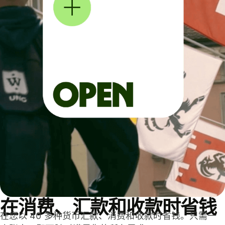
在消费、汇款和收款时省钱
在您以 40 多种货币汇款、消费和收款时省钱。只需一