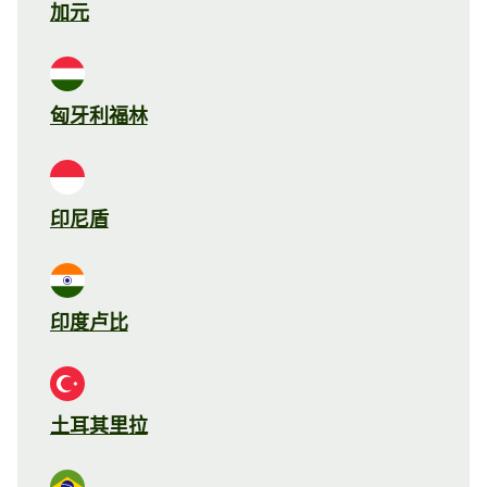
加元
匈牙利福林
印尼盾
印度卢比
土耳其里拉