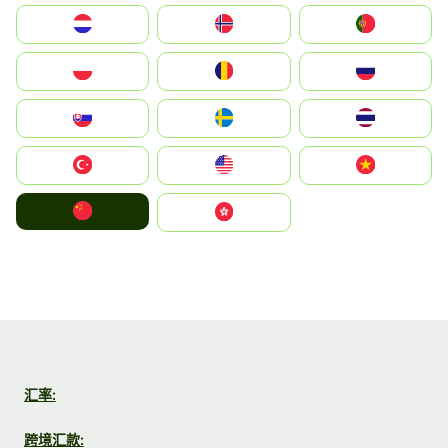
Nederland
Norge
Portugal
Polska
România
Россия
Slovensko
Ruoŧŧa
ไทย
Türkiye
United States
Vietnam
中国
中國香港特別行政區
汇率:
跨境汇款: