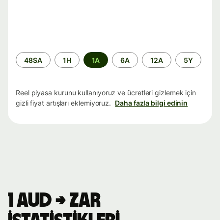
Zaman
48SA
1H
1A
6A
12A
5Y
aralığı
Reel piyasa kurunu kullanıyoruz ve ücretleri gizlemek için
gizli fiyat artışları eklemiyoruz.
Daha fazla bilgi edinin
1 AUD → ZAR