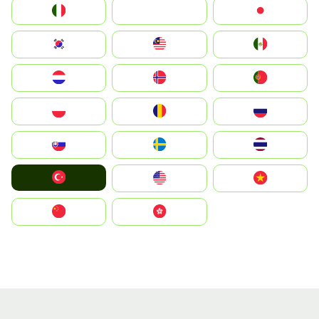
Italia
JA
Japan
South Korea
Malay
Mexico
Nederland
Norge
Portugal
Polska
România
Россия
Slovensko
Ruoŧŧa
ไทย
Türkiye
United States
Vietnam
中国
中國香港特別行政區