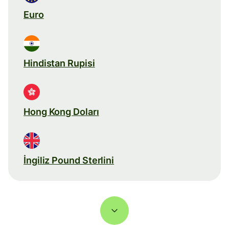
Euro
Hindistan Rupisi
Hong Kong Doları
İngiliz Pound Sterlini