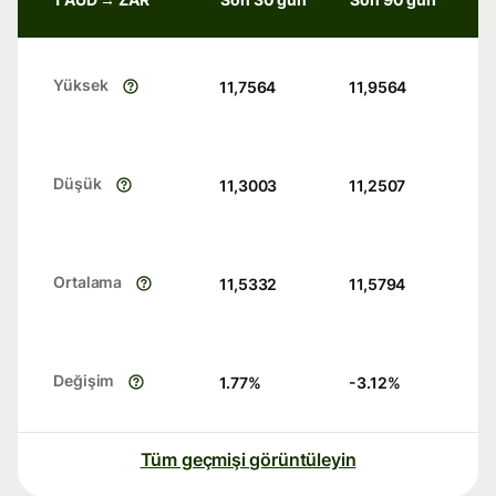
Yüksek
11,7564
11,9564
Düşük
11,3003
11,2507
Ortalama
11,5332
11,5794
Değişim
1.77
%
-3.12
%
Tüm geçmişi görüntüleyin