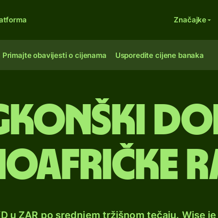
atforma
Značajke
Primajte obavijesti o cijenama
Usporedite cijene banaka
konški dol
oafričke 
KD u ZAR po srednjem tržišnom tečaju. Wise j