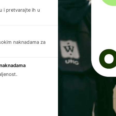
 i pretvarajte ih u
visokim naknadama za
a naknadama
ljenost.