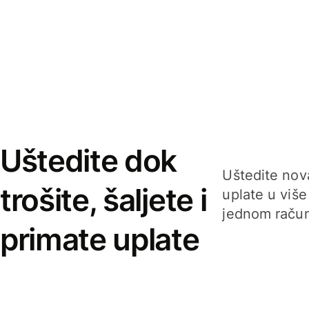
Uštedite dok
Uštedite nova
trošite, šaljete i
uplate u više
jednom račun
primate uplate