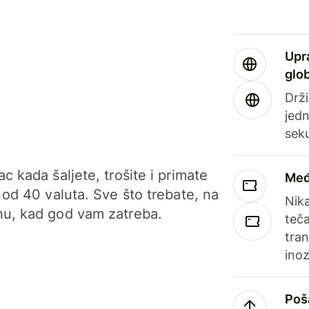
Upr
glo
Drži
jedn
sek
c kada šaljete, trošite i primate
Međ
 od 40 valuta. Sve što trebate, na
Nik
u, kad god vam zatreba.
teča
tran
ino
Poš