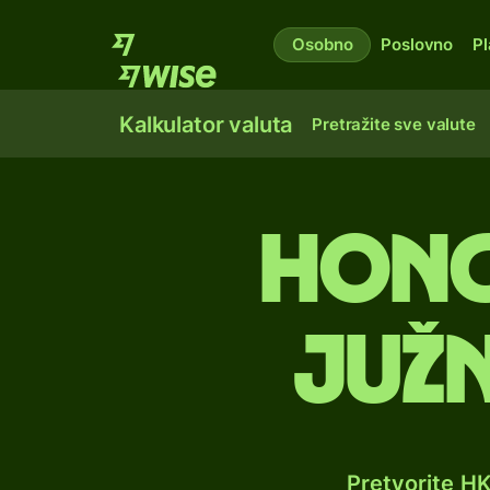
Osobno
Poslovno
Pl
Kalkulator valuta
Pretražite sve valute
Hong
južn
Pretvorite H