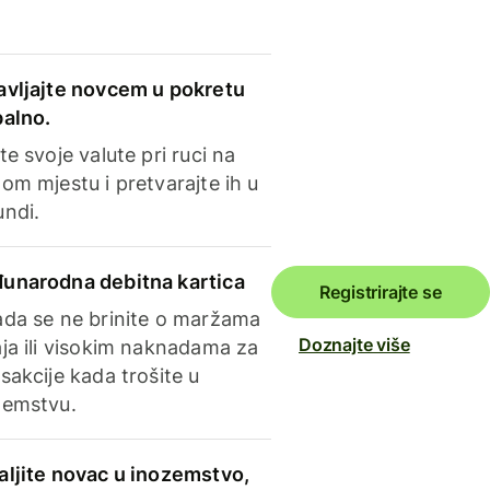
avljajte novcem u pokretu
balno.
te svoje valute pri ruci na
om mjestu i pretvarajte ih u
undi.
unarodna debitna kartica
Registrirajte se
ada se ne brinite o maržama
Doznajte više
ja ili visokim naknadama za
sakcije kada trošite u
zemstvu.
aljite novac u inozemstvo,