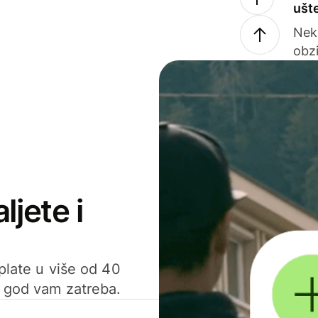
ušt
Nek
obzi
ljete i
uplate u više od 40
d god vam zatreba.