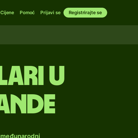
Cijene
Pomoć
Prijavi se
Registrirajte se
ari u
rande
e međunarodni