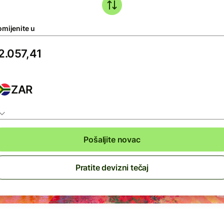
omijenite u
ZAR
Pošaljite novac
Pratite devizni tečaj