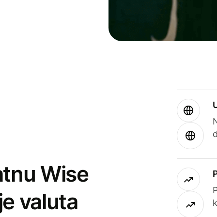
atnu Wise
P
je valuta