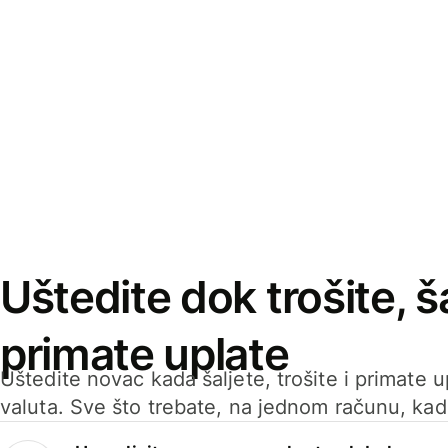
Uštedite dok trošite, ša
primate uplate
Uštedite novac kada šaljete, trošite i primate 
valuta. Sve što trebate, na jednom računu, ka