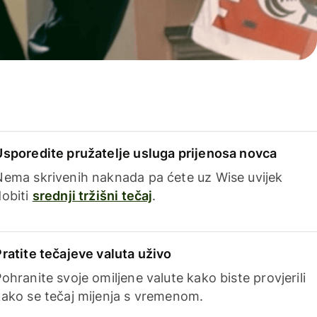
Usporedite pružatelje usluga prijenosa novca
Nema skrivenih naknada pa ćete uz Wise uvijek
dobiti
srednji tržišni tečaj
.
Pratite tečajeve valuta uživo
ohranite svoje omiljene valute kako biste provjerili
kako se tečaj mijenja s vremenom.