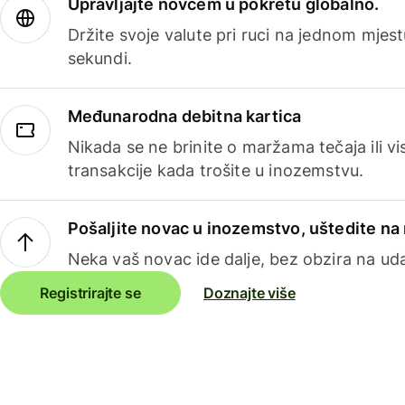
Upravljajte novcem u pokretu globalno.
Držite svoje valute pri ruci na jednom mjestu
sekundi.
Međunarodna debitna kartica
Nikada se ne brinite o maržama tečaja ili 
transakcije kada trošite u inozemstvu.
Pošaljite novac u inozemstvo, uštedite n
Neka vaš novac ide dalje, bez obzira na uda
Registrirajte se
Doznajte više