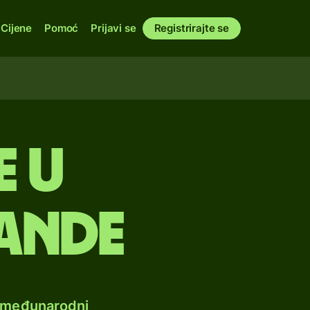
Cijene
Pomoć
Prijavi se
Registrirajte se
e u
rande
e međunarodni