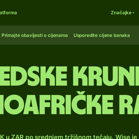
atforma
Značajke
Primajte obavijesti o cijenama
Usporedite cijene banaka
edske krun
oafričke 
EK u ZAR po srednjem tržišnom tečaju. Wise j