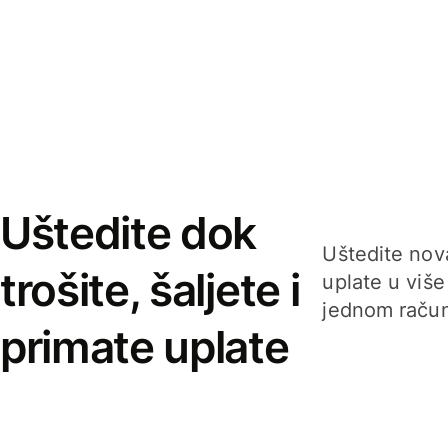
Uštedite dok
Uštedite nova
trošite, šaljete i
uplate u više
jednom račun
primate uplate