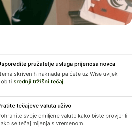
Usporedite pružatelje usluga prijenosa novca
Nema skrivenih naknada pa ćete uz Wise uvijek
dobiti
srednji tržišni tečaj
.
Pratite tečajeve valuta uživo
ohranite svoje omiljene valute kako biste provjerili
kako se tečaj mijenja s vremenom.