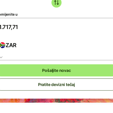
omijenite u
ZAR
Pošaljite novac
Pratite devizni tečaj