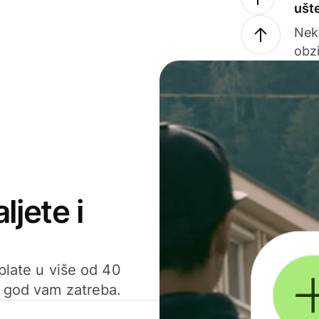
ušt
Nek
obzi
ljete i
uplate u više od 40
d god vam zatreba.