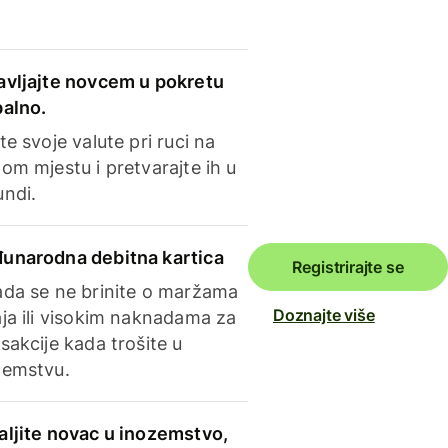
avljajte novcem u pokretu
balno.
te svoje valute pri ruci na
om mjestu i pretvarajte ih u
undi.
unarodna debitna kartica
Registrirajte se
ada se ne brinite o maržama
Doznajte više
ja ili visokim naknadama za
sakcije kada trošite u
zemstvu.
aljite novac u inozemstvo,