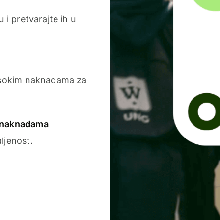
 i pretvarajte ih u
visokim naknadama za
a naknadama
ljenost.