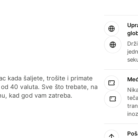
Upr
glo
Drži
jedn
sek
c kada šaljete, trošite i primate
Međ
 od 40 valuta. Sve što trebate, na
Nik
u, kad god vam zatreba.
teča
tran
ino
Poš