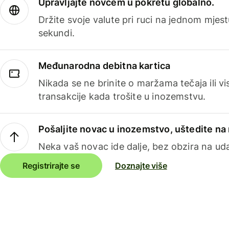
Upravljajte novcem u pokretu globalno.
Držite svoje valute pri ruci na jednom mjestu
sekundi.
Međunarodna debitna kartica
Nikada se ne brinite o maržama tečaja ili 
transakcije kada trošite u inozemstvu.
Pošaljite novac u inozemstvo, uštedite n
Neka vaš novac ide dalje, bez obzira na uda
Registrirajte se
Doznajte više