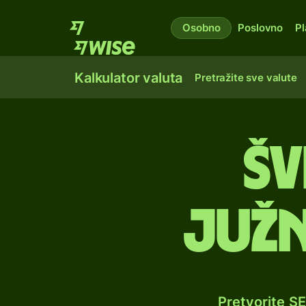
Osobno
Poslovno
Pl
Kalkulator valuta
Pretražite sve valute
Šv
južn
Pretvorite S