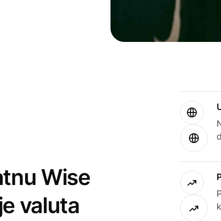
atnu Wise
P
je valuta