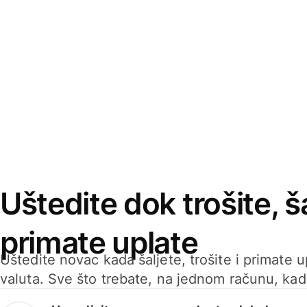
Uštedite dok trošite, ša
primate uplate
Uštedite novac kada šaljete, trošite i primate 
valuta. Sve što trebate, na jednom računu, ka