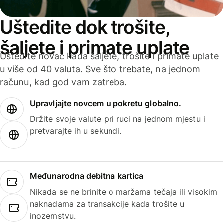
Uštedite dok trošite,
šaljete i primate uplate
Uštedite novac kada šaljete, trošite i primate uplate
u više od 40 valuta. Sve što trebate, na jednom
računu, kad god vam zatreba.
Upravljajte novcem u pokretu globalno.
Držite svoje valute pri ruci na jednom mjestu i
pretvarajte ih u sekundi.
Međunarodna debitna kartica
Nikada se ne brinite o maržama tečaja ili visokim
naknadama za transakcije kada trošite u
inozemstvu.