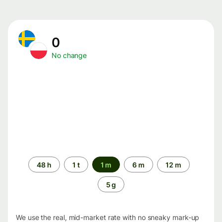
0
No change
Time
48 h
1 t
1 m
6 m
12 m
period
5 g
We use the real, mid-market rate with no sneaky mark-up