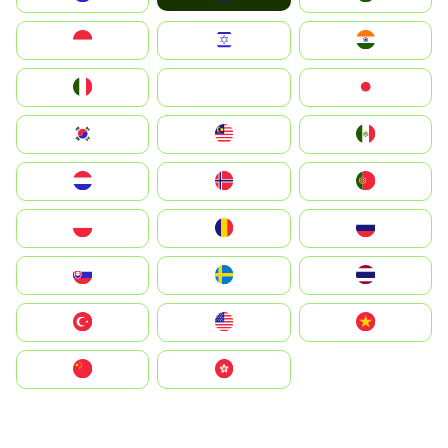
Indonesia
Israel
India
Italia
JA
Japan
South Korea
Malay
Mexico
Nederland
Norge
Portugal
Polska
România
Россия
Slovensko
Ruoŧŧa
ไทย
Türkiye
United States
Vietnam
中国
中國香港特別行政區