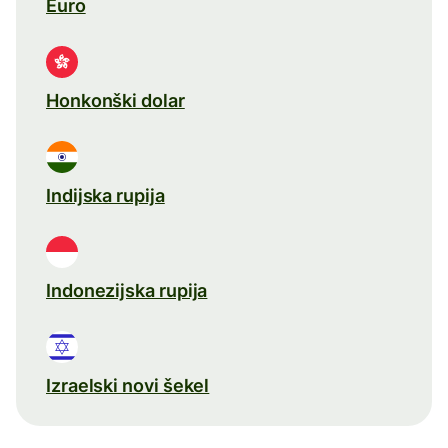
Euro
Honkonški dolar
Indijska rupija
Indonezijska rupija
Izraelski novi šekel