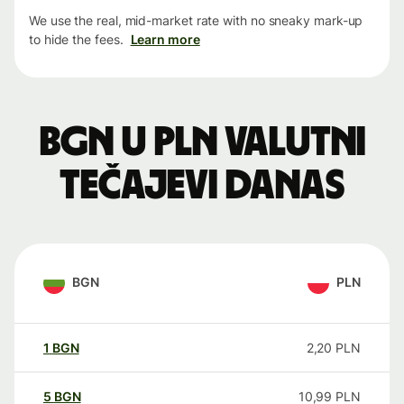
We use the real, mid-market rate with no sneaky mark-up
to hide the fees.
Learn more
BGN u PLN valutni
tečajevi danas
BGN
PLN
1
BGN
2,20
PLN
5
BGN
10,99
PLN