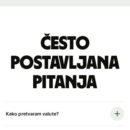
Često
postavljana
pitanja
Kako pretvaram valute?