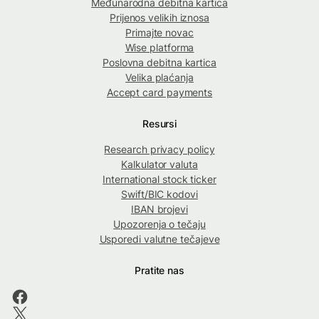
Međunarodna debitna kartica
Prijenos velikih iznosa
Primajte novac
Wise platforma
Poslovna debitna kartica
Velika plaćanja
Accept card payments
Resursi
Research privacy policy
Kalkulator valuta
International stock ticker
Swift/BIC kodovi
IBAN brojevi
Upozorenja o tečaju
Usporedi valutne tečajeve
Pratite nas