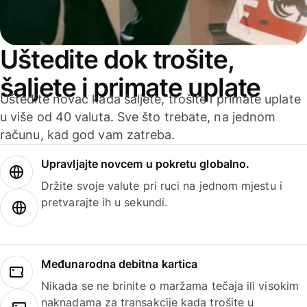
Uštedite dok trošite,
šaljete i primate uplate
Uštedite novac kada šaljete, trošite i primate uplate
u više od 40 valuta. Sve što trebate, na jednom
računu, kad god vam zatreba.
Upravljajte novcem u pokretu globalno.
Držite svoje valute pri ruci na jednom mjestu i
pretvarajte ih u sekundi.
Međunarodna debitna kartica
Nikada se ne brinite o maržama tečaja ili visokim
naknadama za transakcije kada trošite u