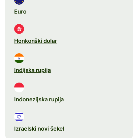
Euro
Honkonški dolar
Indijska rupija
Indonezijska rupija
Izraelski novi šekel