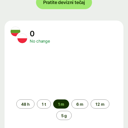
Pratite devizni tečaj
0
No change
Time
48 h
1 t
1 m
6 m
12 m
period
5 g