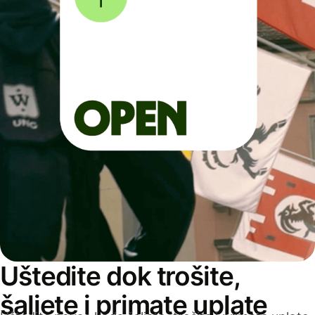
Uštedite dok trošite,
šaljete i primate uplate