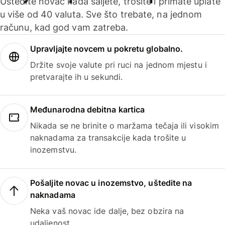
Uštedite novac kada šaljete, trošite i primate uplate
u više od 40 valuta. Sve što trebate, na jednom
računu, kad god vam zatreba.
Upravljajte novcem u pokretu globalno.
Držite svoje valute pri ruci na jednom mjestu i
pretvarajte ih u sekundi.
Međunarodna debitna kartica
Nikada se ne brinite o maržama tečaja ili visokim
naknadama za transakcije kada trošite u
inozemstvu.
Pošaljite novac u inozemstvo, uštedite na
naknadama
Neka vaš novac ide dalje, bez obzira na
udaljenost.