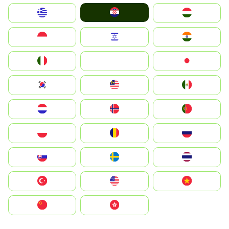
Hrvatska
Greece
Magyarország
Indonesia
Israel
India
Italia
JA
Japan
South Korea
Malay
Mexico
Nederland
Norge
Portugal
Polska
România
Россия
Slovensko
Ruoŧŧa
ไทย
Türkiye
United States
Vietnam
中国
中國香港特別行政區