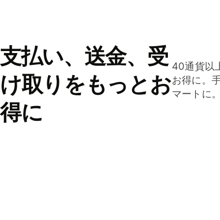
支払い、送金、受
40通貨以
け取りをもっとお
お得に。
マートに
得に