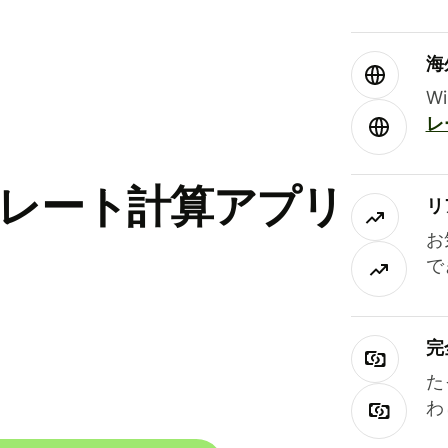
海
W
レ
替レート計算アプリ
リ
お
で
完
た
わ