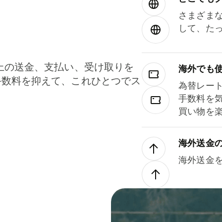
さまざま
して、た
上の送金、支払い、受け取りを
海外でも
手数料を抑えて、これひとつでス
為替レー
。
手数料を
買い物を
海外送金
海外送金