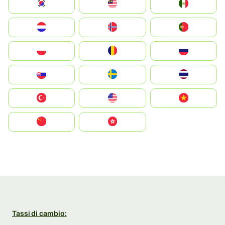
South Korea
Malay
Mexico
Nederland
Norge
Portugal
Polska
România
Россия
Slovensko
Ruoŧŧa
ไทย
Türkiye
United States
Vietnam
中国
中國香港特別行政區
Tassi di cambio: