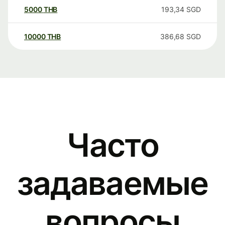
5000
THB
193,34
SGD
10000
THB
386,68
SGD
Часто
задаваемые
вопросы