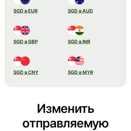
SGD в EUR
SGD в AUD
SGD в GBP
SGD в INR
SGD в CNY
SGD в MYR
Изменить
отправляемую