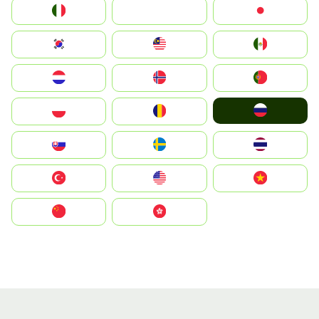
Italia
JA
Japan
South Korea
Malay
Mexico
Nederland
Norge
Portugal
Россия
Polska
România
Slovensko
Ruoŧŧa
ไทย
Türkiye
United States
Vietnam
中国
中國香港特別行政區