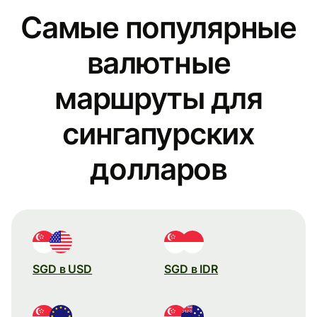
Самые популярные
валютные
маршруты для
сингапурских
долларов
SGD в USD
SGD в IDR