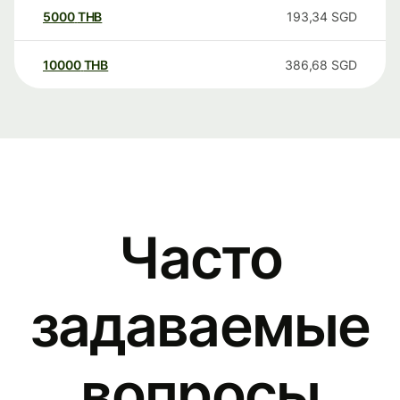
5000
THB
193,34
SGD
10000
THB
386,68
SGD
Часто
задаваемые
вопросы