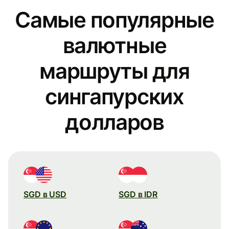
Самые популярные
валютные
маршруты для
сингапурских
долларов
SGD в USD
SGD в IDR