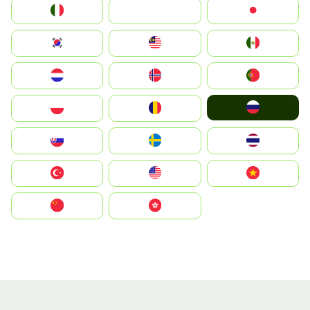
Italia
JA
Japan
South Korea
Malay
Mexico
Nederland
Norge
Portugal
Россия
Polska
România
Slovensko
Ruoŧŧa
ไทย
Türkiye
United States
Vietnam
中国
中國香港特別行政區