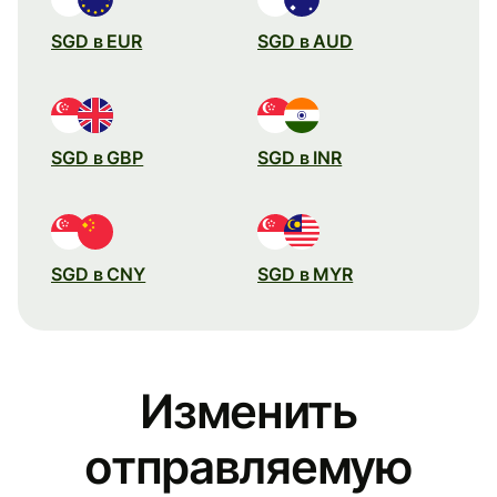
SGD в EUR
SGD в AUD
SGD в GBP
SGD в INR
SGD в CNY
SGD в MYR
Изменить
отправляемую