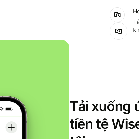
Ho
Tả
kh
Tải xuống 
tiền tệ Wi