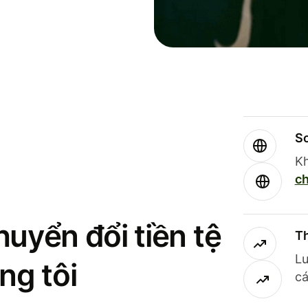
So
Kh
ch
uyển đổi tiền tệ
Th
Lư
ng tôi
cá