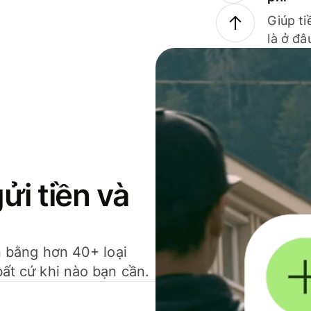
Giúp ti
là ở đâ
gửi tiền và
ền bằng hơn 40+ loại
bất cứ khi nào bạn cần.