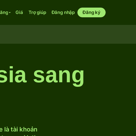
năng
Giá
Trợ giúp
Đăng nhập
Đăng ký
sia sang
 là tài khoản