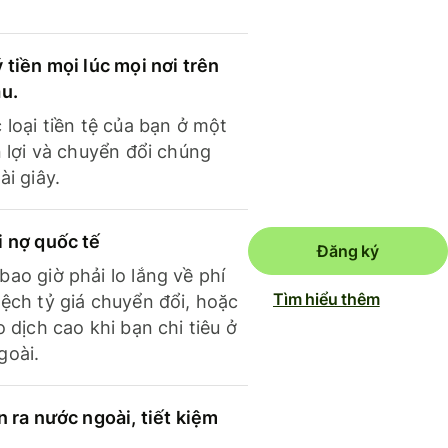
 tiền mọi lúc mọi nơi trên
ầu.
 loại tiền tệ của bạn ở một
n lợi và chuyển đổi chúng
ài giây.
i nợ quốc tế
Đăng ký
ao giờ phải lo lắng về phí
Tìm hiểu thêm
ệch tỷ giá chuyển đổi, hoặc
o dịch cao khi bạn chi tiêu ở
goài.
n ra nước ngoài, tiết kiệm