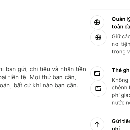
Quản lý
toàn c
Giữ các
nơi tiệ
trong v
hi bạn gửi, chi tiêu và nhận tiền
Thẻ gh
ại tiền tệ. Mọi thứ bạn cần,
Không b
hoản, bất cứ khi nào bạn cần.
chênh l
phí gia
nước n
Gửi tiề
phí