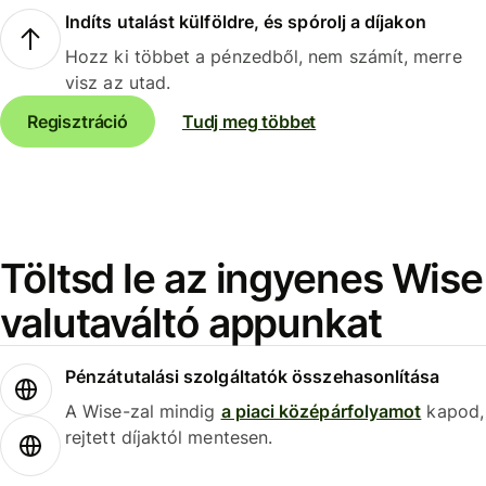
Indíts utalást külföldre, és spórolj a díjakon
Hozz ki többet a pénzedből, nem számít, merre
visz az utad.
Regisztráció
Tudj meg többet
Töltsd le az ingyenes Wise
valutaváltó appunkat
Pénzátutalási szolgáltatók összehasonlítása
A Wise-zal mindig
a piaci középárfolyamot
kapod,
rejtett díjaktól mentesen.