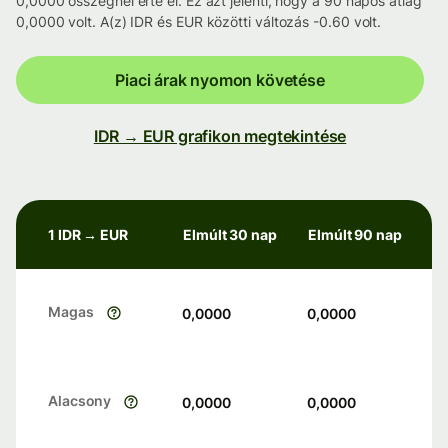
0,0000 összegnél érte el. Ez azt jelenti, hogy a 90 napos átlag
0,0000 volt. A(z) IDR és EUR közötti változás -0.60 volt.
Piaci árak nyomon követése
IDR → EUR grafikon megtekintése
1 IDR → EUR
Elmúlt 30 nap
Elmúlt 90 nap
Magas
0,0000
0,0000
Alacsony
0,0000
0,0000