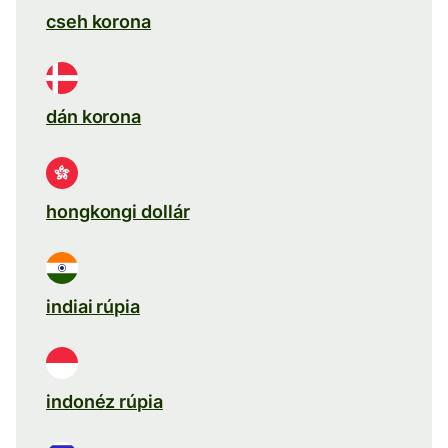
cseh korona
dán korona
hongkongi dollár
indiai rúpia
indonéz rúpia