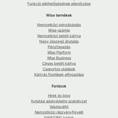
Funkció elérhetőségének ellenőrzése
Wise termékek
Nemzetközi pénzátutalás
Wise-számla
Nemzetközi betéti kártya
Nagy összegű átutalás
Pénzfogadás
Wise Platform
Wise Business
Céges betéti kártya
Csoportos utalások
Kártyás fizetések elfogadása
Források
Hírek és blog
Kutatási adatvédelmi szabályzat
Valutaváltó
Nemzetközi részvényfigyelő
SWIFT/BIC kódok