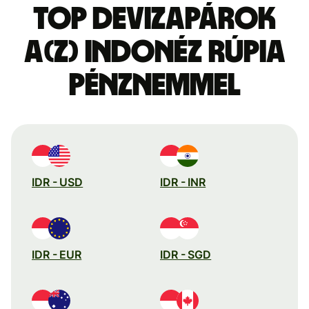
Top devizapárok
a(z) indonéz rúpia
pénznemmel
IDR - USD
IDR - INR
IDR - EUR
IDR - SGD