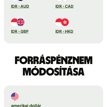
IDR - AUD
IDR - CAD
IDR - GBP
IDR - HKD
Forráspénznem
módosítása
amerikai dollár