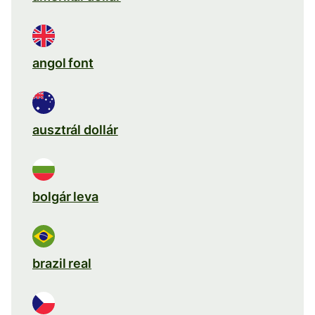
angol font
ausztrál dollár
bolgár leva
brazil real