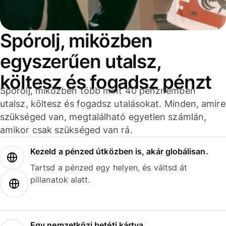
Spórolj, miközben
egyszerűen utalsz,
költesz és fogadsz pénzt
Spórolj, miközben több mint 40 pénznemben
utalsz, költesz és fogadsz utalásokat. Minden, amire
szükséged van, megtalálható egyetlen számlán,
amikor csak szükséged van rá.
Kezeld a pénzed útközben is, akár globálisan.
Tartsd a pénzed egy helyen, és váltsd át
pillanatok alatt.
Egy nemzetközi betéti kártya