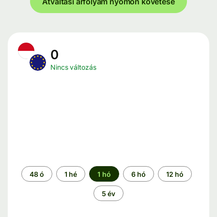
Átváltási árfolyam nyomon követése
0
Nincs változás
Időszak
48 ó
1 hé
1 hó
6 hó
12 hó
5 év