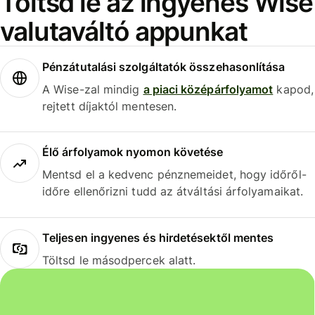
Töltsd le az ingyenes Wise
valutaváltó appunkat
Pénzátutalási szolgáltatók összehasonlítása
A Wise-zal mindig
a piaci középárfolyamot
kapod,
rejtett díjaktól mentesen.
Élő árfolyamok nyomon követése
Mentsd el a kedvenc pénznemeidet, hogy időről-
időre ellenőrizni tudd az átváltási árfolyamaikat.
Teljesen ingyenes és hirdetésektől mentes
Töltsd le másodpercek alatt.