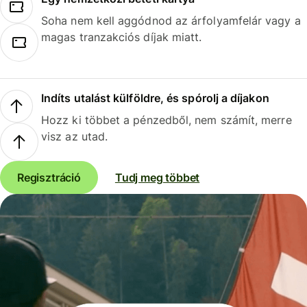
Soha nem kell aggódnod az árfolyamfelár vagy a
magas tranzakciós díjak miatt.
Indíts utalást külföldre, és spórolj a díjakon
Hozz ki többet a pénzedből, nem számít, merre
visz az utad.
Regisztráció
Tudj meg többet