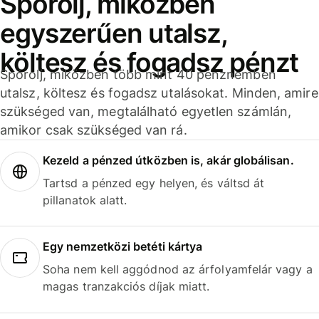
Spórolj, miközben
egyszerűen utalsz,
költesz és fogadsz pénzt
Spórolj, miközben több mint 40 pénznemben
utalsz, költesz és fogadsz utalásokat. Minden, amire
szükséged van, megtalálható egyetlen számlán,
amikor csak szükséged van rá.
Kezeld a pénzed útközben is, akár globálisan.
Tartsd a pénzed egy helyen, és váltsd át
pillanatok alatt.
Egy nemzetközi betéti kártya
Soha nem kell aggódnod az árfolyamfelár vagy a
magas tranzakciós díjak miatt.