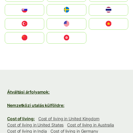
Slovensko
Ruoŧŧa
ไทย
Türkiye
United States
Vietnam
中国
中國香港特別行政區
Átváltási árfolyamok:
Nemzetközi utalás külföldre:
Cost of living:
Cost of living in United Kingdom
Cost of living in United States
Cost of living in Australia
Cost of living in India
Cost of living in Germany