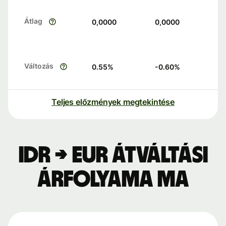
Átlag
0,0000
0,0000
Változás
0.55
%
-0.60
%
Teljes előzmények megtekintése
IDR → EUR átváltási
árfolyama ma