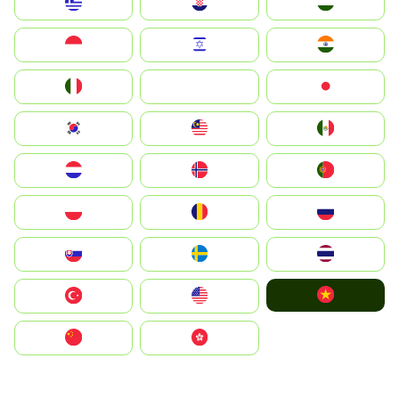
Greece
Hrvatska
Magyarország
Indonesia
Israel
India
Italia
JA
Japan
South Korea
Malay
Mexico
Nederland
Norge
Portugal
Polska
România
Россия
Slovensko
Ruoŧŧa
ไทย
Vietnam
Türkiye
United States
中国
中國香港特別行政區