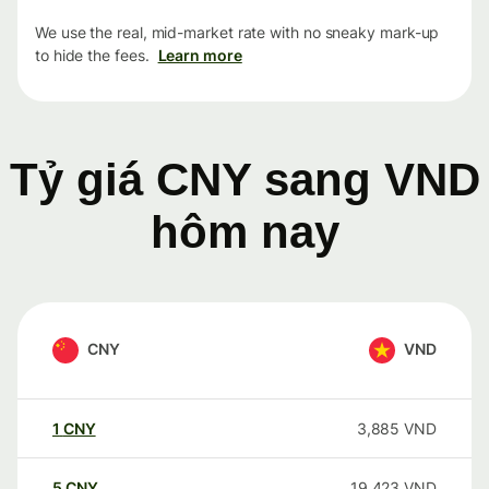
We use the real, mid-market rate with no sneaky mark-up
to hide the fees.
Learn more
Tỷ giá CNY sang VND
hôm nay
CNY
VND
1
CNY
3,885
VND
5
CNY
19,423
VND