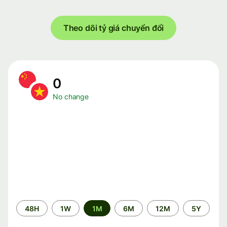
Theo dõi tỷ giá chuyển đổi
0
No change
Time
48H
1W
1M
6M
12M
5Y
period