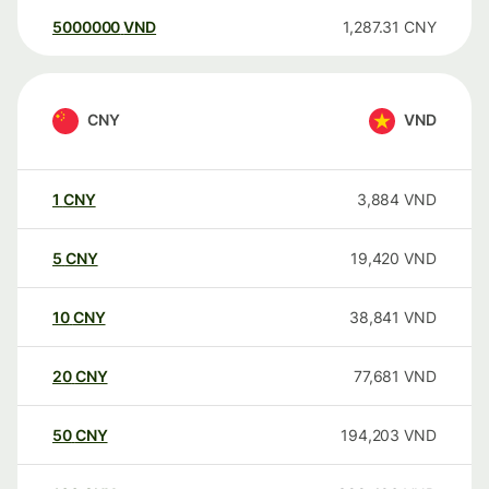
5000000
VND
1,287.31
CNY
CNY
VND
1
CNY
3,884
VND
5
CNY
19,420
VND
10
CNY
38,841
VND
20
CNY
77,681
VND
50
CNY
194,203
VND