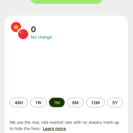
0
No change
Time
48H
1W
1M
6M
12M
5Y
period
We use the real, mid-market rate with no sneaky mark-up
to hide the fees.
Learn more