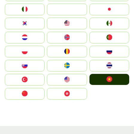
Italia
JA
Japan
South Korea
Malay
Mexico
Nederland
Norge
Portugal
Polska
România
Россия
Slovensko
Ruoŧŧa
ไทย
Vietnam
Türkiye
United States
中国
中國香港特別行政區