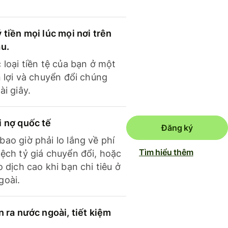
 tiền mọi lúc mọi nơi trên
ầu.
 loại tiền tệ của bạn ở một
n lợi và chuyển đổi chúng
ài giây.
i nợ quốc tế
Đăng ký
ao giờ phải lo lắng về phí
Tìm hiểu thêm
ệch tỷ giá chuyển đổi, hoặc
o dịch cao khi bạn chi tiêu ở
goài.
n ra nước ngoài, tiết kiệm