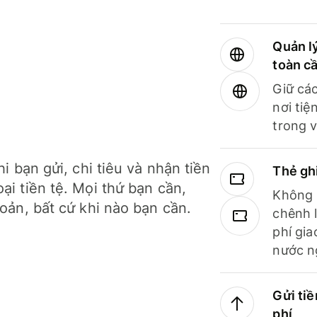
Quản lý
toàn c
Giữ các
nơi tiệ
trong v
hi bạn gửi, chi tiêu và nhận tiền
Thẻ gh
ại tiền tệ. Mọi thứ bạn cần,
Không b
hoản, bất cứ khi nào bạn cần.
chênh l
phí gia
nước n
Gửi tiề
phí