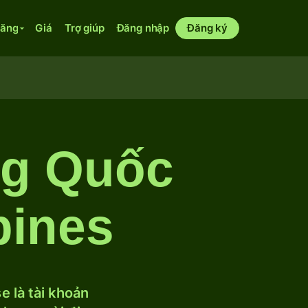
năng
Giá
Trợ giúp
Đăng nhập
Đăng ký
ng Quốc
pines
 là tài khoản