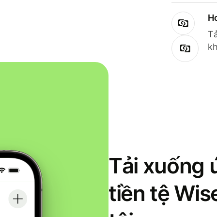
Ho
Tả
kh
Tải xuống 
tiền tệ Wi