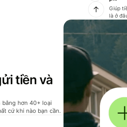
Giúp ti
là ở đâ
gửi tiền và
ền bằng hơn 40+ loại
bất cứ khi nào bạn cần.