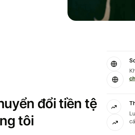
So
Kh
ch
uyển đổi tiền tệ
Th
Lư
ng tôi
cá