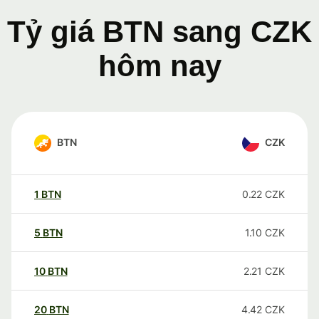
Tỷ giá BTN sang CZK
hôm nay
BTN
CZK
1
BTN
0.22
CZK
5
BTN
1.10
CZK
10
BTN
2.21
CZK
20
BTN
4.42
CZK