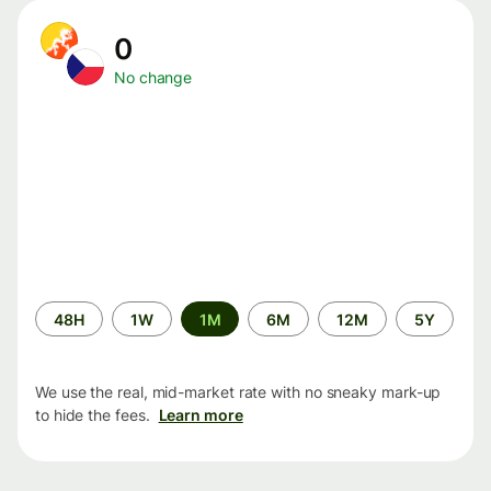
0
No change
Time
48H
1W
1M
6M
12M
5Y
period
We use the real, mid-market rate with no sneaky mark-up
to hide the fees.
Learn more