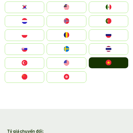
South Korea
Malay
Mexico
Nederland
Norge
Portugal
Polska
România
Россия
Slovensko
Ruoŧŧa
ไทย
Vietnam
Türkiye
United States
中国
中國香港特別行政區
Tỷ giá chuyển đổi: