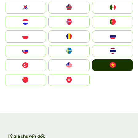
South Korea
Malay
Mexico
Nederland
Norge
Portugal
Polska
România
Россия
Slovensko
Ruoŧŧa
ไทย
Vietnam
Türkiye
United States
中国
中國香港特別行政區
Tỷ giá chuyển đổi: