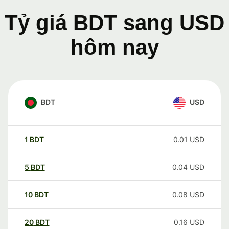
Tỷ giá BDT sang USD
hôm nay
BDT
USD
1
BDT
0.01
USD
5
BDT
0.04
USD
10
BDT
0.08
USD
20
BDT
0.16
USD