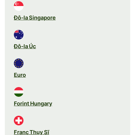
Đô-la Singapore
Đô-la Úc
Euro
Forint Hungary
Franc Thụy Sĩ