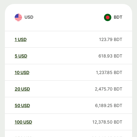
USD
BDT
1
USD
123.79
BDT
5
USD
618.93
BDT
10
USD
1,237.85
BDT
20
USD
2,475.70
BDT
50
USD
6,189.25
BDT
100
USD
12,378.50
BDT