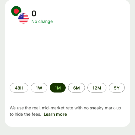
0
No change
Time
48H
1W
1M
6M
12M
5Y
period
We use the real, mid-market rate with no sneaky mark-up
to hide the fees.
Learn more