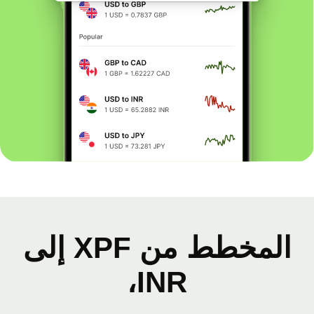
المخطط من XPF إلى
INR،