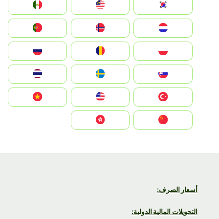
South Korea
Malay
Mexico
Nederland
Norge
Portugal
Polska
România
Россия
Slovensko
Ruoŧŧa
ไทย
Türkiye
United States
Vietnam
中国
中國香港特別行政區
أسعار الصرف:
التحويلات المالية الدولية: