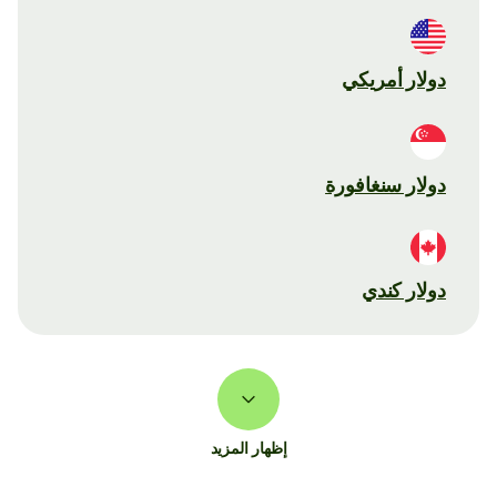
دولار أمريكي
دولار سنغافورة
دولار كندي
إظهار المزيد