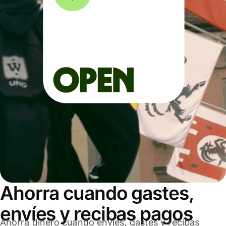
Ahorra cuando gastes,
envíes y recibas pagos
Ahorra dinero cuando envíes, gastes y recibas