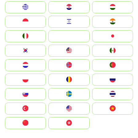
Greece
Hrvatska
Magyarország
Indonesia
Israel
India
Italia
JA
Japan
South Korea
Malay
Mexico
Nederland
Norge
Portugal
Polska
România
Россия
Slovensko
Ruoŧŧa
ไทย
Türkiye
United States
Vietnam
中国
中國香港特別行政區