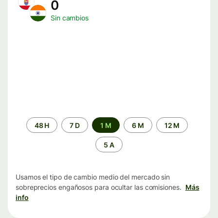
0
Sin cambios
Periodo
48 H
7 D
1 M
6 M
12 M
de
tiempo
5 A
Usamos el tipo de cambio medio del mercado sin
sobreprecios engañosos para ocultar las comisiones.
Más
info