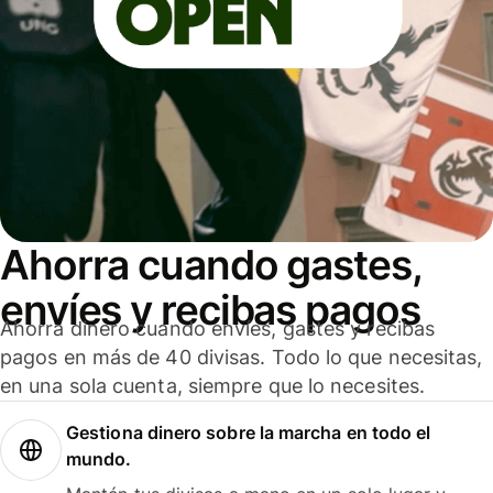
Ahorra cuando gastes,
envíes y recibas pagos
Ahorra dinero cuando envíes, gastes y recibas
pagos en más de 40 divisas. Todo lo que necesitas,
en una sola cuenta, siempre que lo necesites.
Gestiona dinero sobre la marcha en todo el
mundo.