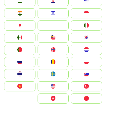
Greece
Hrvatska
Magyarország
Indonesia
Israel
India
Italia
JA
Japan
South Korea
Malay
Mexico
Nederland
Norge
Portugal
Polska
România
Россия
Slovensko
Ruoŧŧa
ไทย
Türkiye
United States
Vietnam
中国
中國香港特別行政區