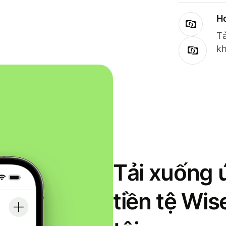
Ho
Tả
kh
Tải xuống 
tiền tệ Wi