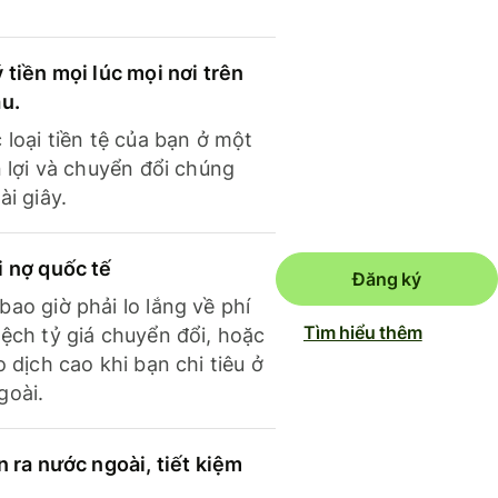
 tiền mọi lúc mọi nơi trên
ầu.
 loại tiền tệ của bạn ở một
n lợi và chuyển đổi chúng
ài giây.
i nợ quốc tế
Đăng ký
ao giờ phải lo lắng về phí
Tìm hiểu thêm
ệch tỷ giá chuyển đổi, hoặc
o dịch cao khi bạn chi tiêu ở
goài.
n ra nước ngoài, tiết kiệm