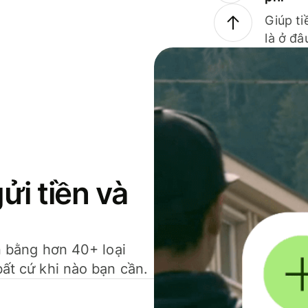
Giúp ti
là ở đâ
gửi tiền và
ền bằng hơn 40+ loại
bất cứ khi nào bạn cần.