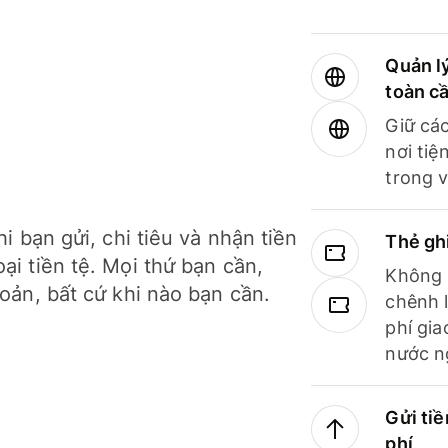
Quản lý
toàn c
Giữ các
nơi tiệ
trong v
hi bạn gửi, chi tiêu và nhận tiền
Thẻ gh
ại tiền tệ. Mọi thứ bạn cần,
Không b
hoản, bất cứ khi nào bạn cần.
chênh l
phí gia
nước n
Gửi tiề
phí