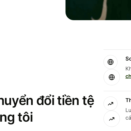
So
Kh
ch
uyển đổi tiền tệ
Th
Lư
ng tôi
cá