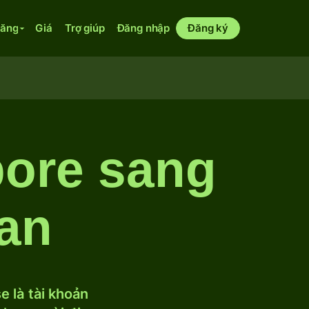
năng
Giá
Trợ giúp
Đăng nhập
Đăng ký
pore sang
jan
 là tài khoản