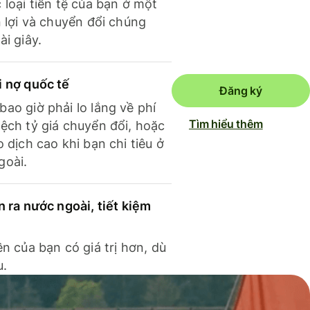
 loại tiền tệ của bạn ở một
n lợi và chuyển đổi chúng
ài giây.
i nợ quốc tế
Đăng ký
ao giờ phải lo lắng về phí
Tìm hiểu thêm
ệch tỷ giá chuyển đổi, hoặc
o dịch cao khi bạn chi tiêu ở
goài.
n ra nước ngoài, tiết kiệm
ền của bạn có giá trị hơn, dù
u.