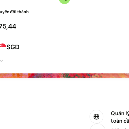
uyển đổi thành
SGD
Quản lý
toàn c