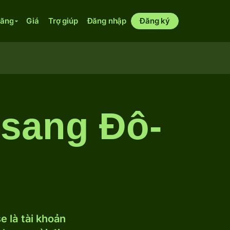
năng
Giá
Trợ giúp
Đăng nhập
Đăng ký
 sang Đô-
 là tài khoản