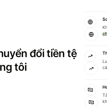
So
Kh
ch
uyển đổi tiền tệ
Th
Lư
ng tôi
cá
Ho
Tả
kh