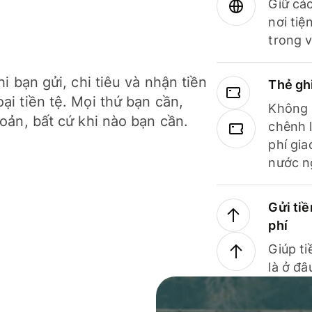
Giữ các
nơi tiệ
trong v
hi bạn gửi, chi tiêu và nhận tiền
Thẻ gh
ại tiền tệ. Mọi thứ bạn cần,
Không b
hoản, bất cứ khi nào bạn cần.
chênh l
phí gia
nước n
Gửi tiề
phí
Giúp ti
là ở đâ