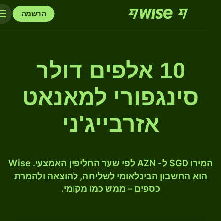
הרשמה
10 אלפים דולר
סינגפורי למאנאט
אזרבייג'ני
המירו SGD ל- AZN לפי שער החליפין האמצעי. Wise
הוא החשבון הבינלאומי לשליחה, להוצאה ולהמרת
כספים – ממש כמו מקומי.