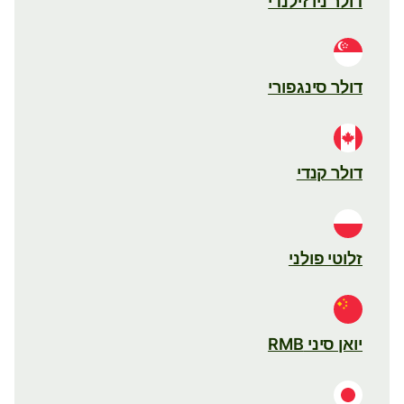
דולר ניו זילנדי
דולר סינגפורי
דולר קנדי
זלוטי פולני
יואן סיני RMB