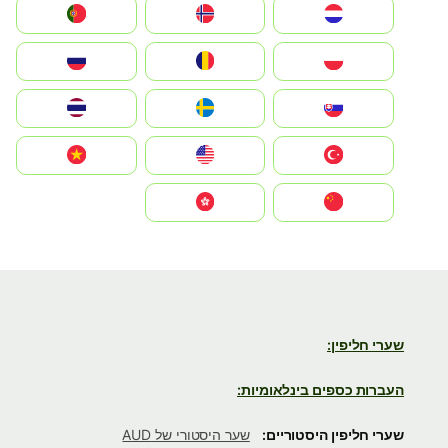
Nederland
Norge
Portugal
Polska
România
Россия
Slovensko
Ruoŧŧa
ไทย
Türkiye
United States
Vietnam
中国
中國香港特別行政區
שערי חליפין:
העברות כספים בינלאומיות:
שערי חליפין היסטוריים:
שער היסטורי של AUD