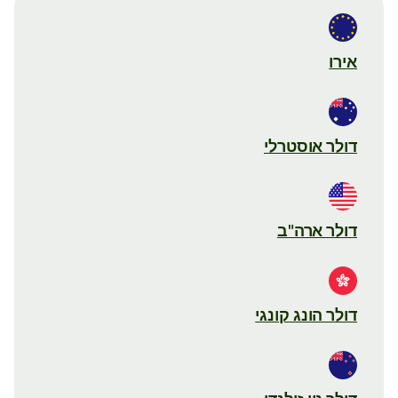
אירו
דולר אוסטרלי
דולר ארה"ב
דולר הונג קונגי