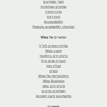
קשרי משקיעים
שותפים ושותפויות
מרכז העזרה
חוות דעת
Accessibility
Feature availability checker
המוצרים של Wise
שליחת כספים לחו״ל
חשבון Wise
כרטיס חיוב בינלאומי
העברת סכום גדול
קבלת כסף
נכסים
הפלטפורמה של Wise
Wise Business
כרטיס חיוב עסקי
תשלומים מרובים
Accept card payments
משאבים