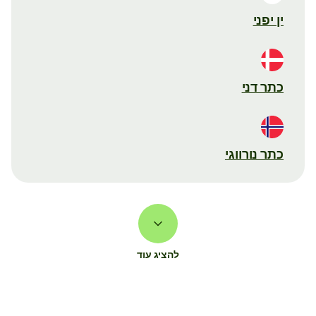
ין יפני
כתר דני
כתר נורווגי
להציג עוד