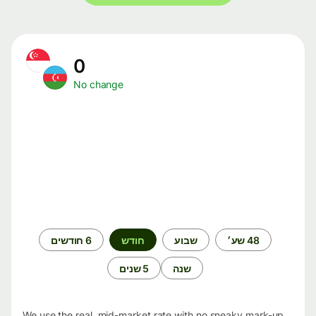
0
No change
תקופת
48 שע׳
שבוע
חודש
6 חודשים
זמן
שנה
5 שנים
We use the real, mid-market rate with no sneaky mark-up