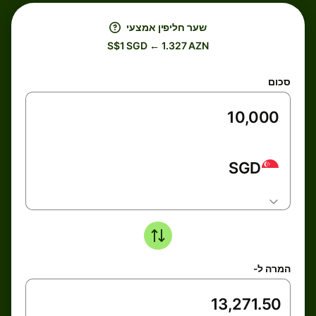
שער חליפין אמצעי
S$1 SGD ← 1.327 AZN
סכום
SGD
המרה ל-