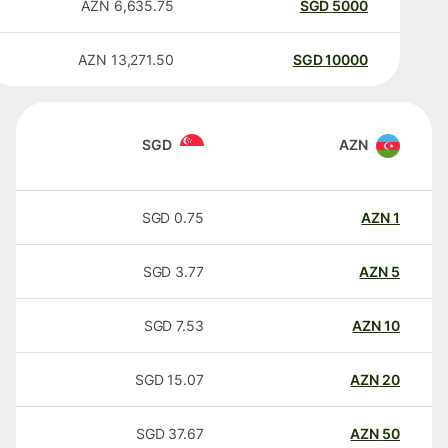
AZN
6,635.75
SGD
5000
AZN
13,271.50
SGD
10000
SGD
AZN
SGD
0.75
AZN
1
SGD
3.77
AZN
5
SGD
7.53
AZN
10
SGD
15.07
AZN
20
SGD
37.67
AZN
50