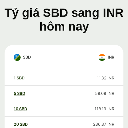
Tỷ giá SBD sang INR
hôm nay
SBD
INR
1
SBD
11.82
INR
5
SBD
59.09
INR
10
SBD
118.19
INR
20
SBD
236.37
INR