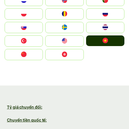
Nederland
Norge
Portugal
Polska
România
Россия
Slovensko
Ruoŧŧa
ไทย
Vietnam
Türkiye
United States
中国
中國香港特別行政區
Tỷ giá chuyển đổi:
Chuyển tiền quốc tế: