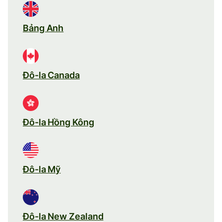
Bảng Anh
Đô-la Canada
Đô-la Hồng Kông
Đô-la Mỹ
Đô-la New Zealand