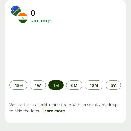
0
No change
Time
48H
1W
1M
6M
12M
5Y
period
We use the real, mid-market rate with no sneaky mark-up
to hide the fees.
Learn more