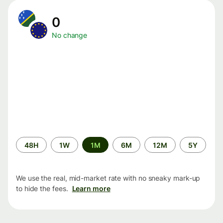
0
No change
Time
48H
1W
1M
6M
12M
5Y
period
We use the real, mid-market rate with no sneaky mark-up
to hide the fees.
Learn more