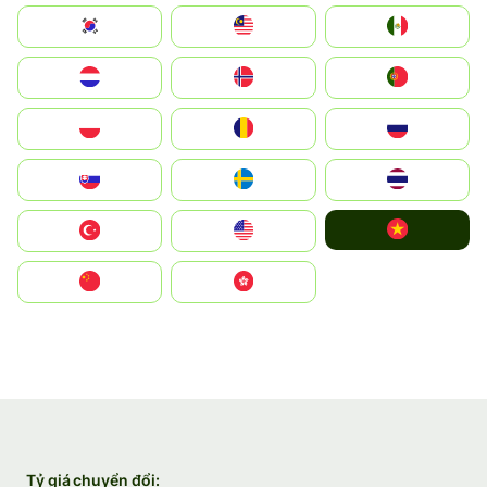
South Korea
Malay
Mexico
Nederland
Norge
Portugal
Polska
România
Россия
Slovensko
Ruoŧŧa
ไทย
Vietnam
Türkiye
United States
中国
中國香港特別行政區
Tỷ giá chuyển đổi: