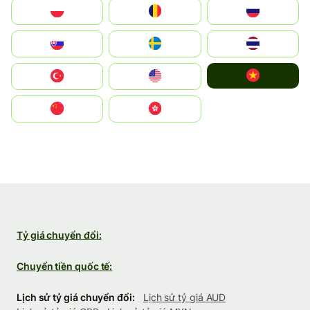
Polska
România
Россия
Slovensko
Ruoŧŧa
ไทย
Vietnam
Türkiye
United States
中国
中國香港特別行政區
Tỷ giá chuyển đổi:
Chuyển tiền quốc tế:
Lịch sử tỷ giá chuyển đổi:
Lịch sử tỷ giá AUD