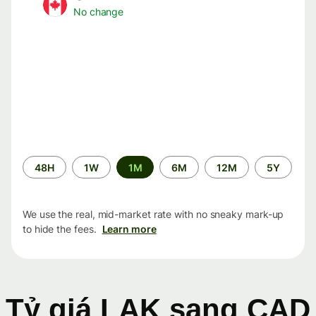
No change
Time
48H
1W
1M
6M
12M
5Y
period
We use the real, mid-market rate with no sneaky mark-up
to hide the fees.
Learn more
Tỷ giá LAK sang CAD