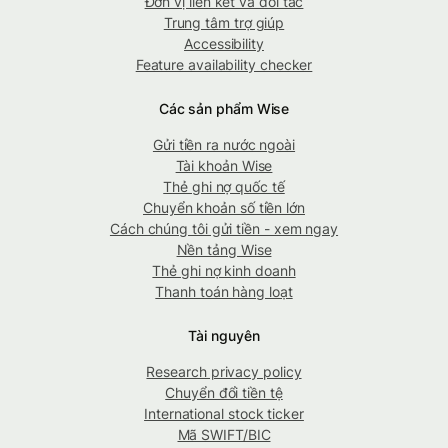
Đơn vị liên kết và đối tác
Trung tâm trợ giúp
Accessibility
Feature availability checker
Các sản phẩm Wise
Gửi tiền ra nước ngoài
Tài khoản Wise
Thẻ ghi nợ quốc tế
Chuyển khoản số tiền lớn
Cách chúng tôi gửi tiền - xem ngay
Nền tảng Wise
Thẻ ghi nợ kinh doanh
Thanh toán hàng loạt
Tài nguyên
Research privacy policy
Chuyển đổi tiền tệ
International stock ticker
Mã SWIFT/BIC