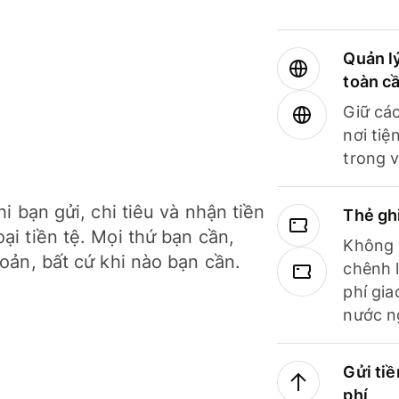
Quản lý
toàn c
Giữ các
nơi tiệ
trong v
hi bạn gửi, chi tiêu và nhận tiền
Thẻ gh
ại tiền tệ. Mọi thứ bạn cần,
Không b
hoản, bất cứ khi nào bạn cần.
chênh l
phí gia
nước n
Gửi tiề
phí