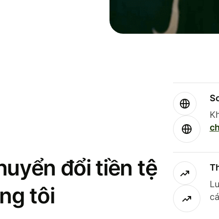
So
Kh
ch
uyển đổi tiền tệ
Th
Lư
ng tôi
cá