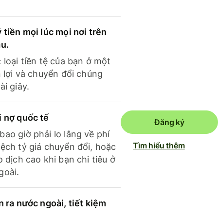
 tiền mọi lúc mọi nơi trên
ầu.
 loại tiền tệ của bạn ở một
n lợi và chuyển đổi chúng
ài giây.
i nợ quốc tế
Đăng ký
ao giờ phải lo lắng về phí
Tìm hiểu thêm
ệch tỷ giá chuyển đổi, hoặc
o dịch cao khi bạn chi tiêu ở
goài.
n ra nước ngoài, tiết kiệm