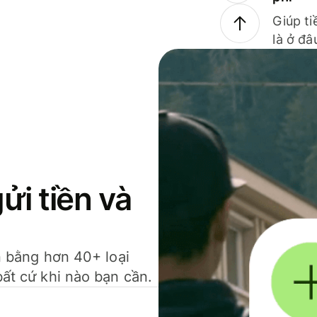
Giúp ti
là ở đâ
gửi tiền và
ền bằng hơn 40+ loại
bất cứ khi nào bạn cần.