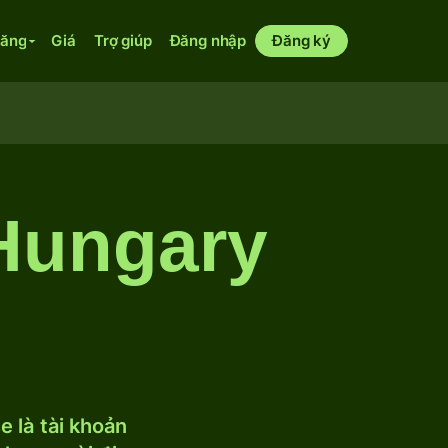
năng
Giá
Trợ giúp
Đăng nhập
Đăng ký
 Hungary
 là tài khoản