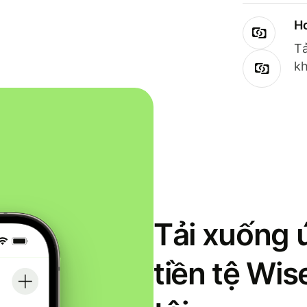
Ho
Tả
kh
Tải xuống 
tiền tệ Wi