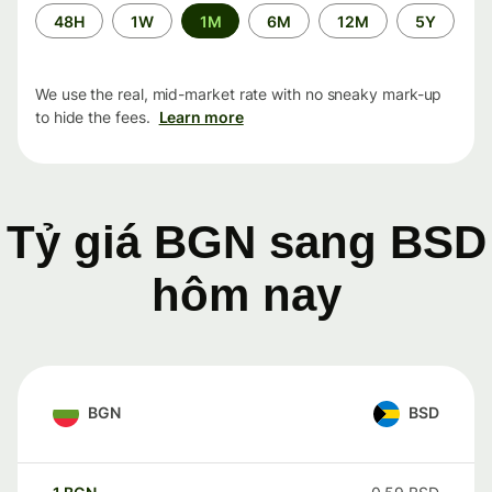
Time
48H
1W
1M
6M
12M
5Y
period
We use the real, mid-market rate with no sneaky mark-up
to hide the fees.
Learn more
Tỷ giá BGN sang BSD
hôm nay
BGN
BSD