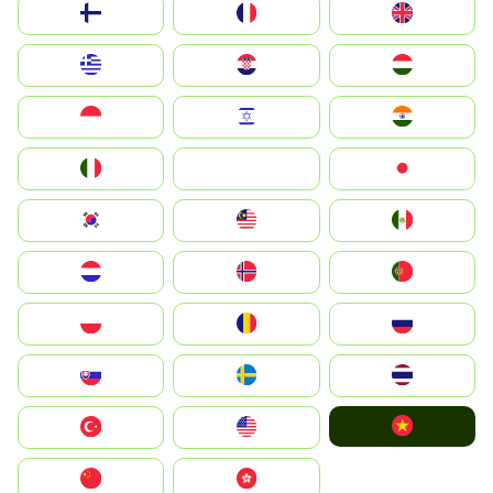
Suomi
France
United Kingdom
Greece
Hrvatska
Magyarország
Indonesia
Israel
India
Italia
JA
Japan
South Korea
Malay
Mexico
Nederland
Norge
Portugal
Polska
România
Россия
Slovensko
Ruoŧŧa
ไทย
Vietnam
Türkiye
United States
中国
中國香港特別行政區