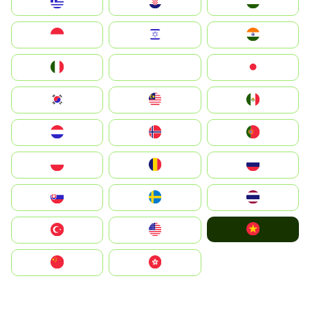
Greece
Hrvatska
Magyarország
Indonesia
Israel
India
Italia
JA
Japan
South Korea
Malay
Mexico
Nederland
Norge
Portugal
Polska
România
Россия
Slovensko
Ruoŧŧa
ไทย
Vietnam
Türkiye
United States
中国
中國香港特別行政區