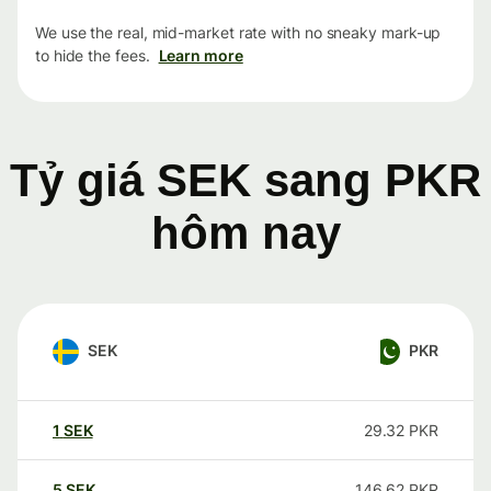
We use the real, mid-market rate with no sneaky mark-up
to hide the fees.
Learn more
Tỷ giá SEK sang PKR
hôm nay
SEK
PKR
1
SEK
29.32
PKR
5
SEK
146.62
PKR