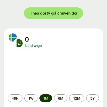
Theo dõi tỷ giá chuyển đổi
0
No change
Time
48H
1W
1M
6M
12M
5Y
period