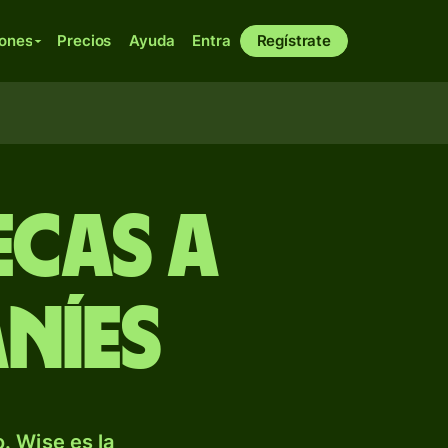
iones
Precios
Ayuda
Entra
Regístrate
cas a
níes
. Wise es la