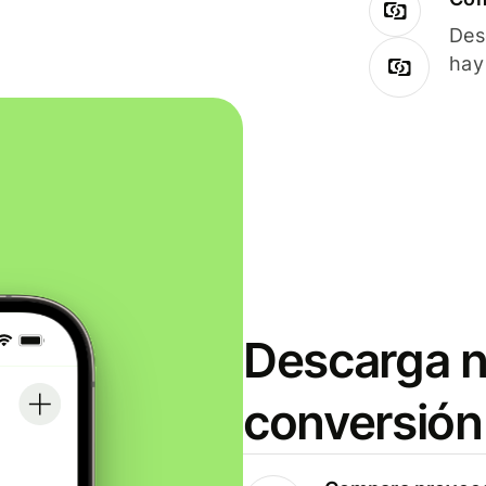
Des
hay
Descarga n
conversión