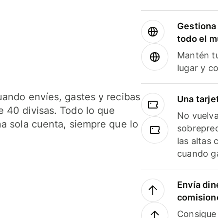
Gestiona 
todo el 
Mantén tu
lugar y c
uando envíes, gastes y recibas
Una tarje
 40 divisas. Todo lo que
No vuelva
na sola cuenta, siempre que lo
sobreprec
las altas
cuando ga
Envía din
comision
Consigue 