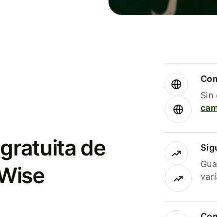
Com
Sin
cam
gratuita de
Sig
Gua
 Wise
var
Com