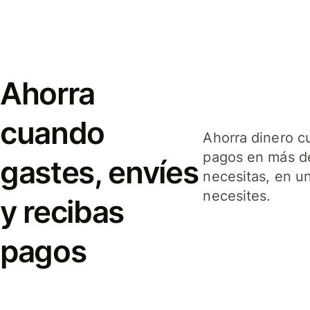
Ahorra
cuando
Ahorra dinero c
pagos en más de
gastes, envíes
necesitas, en u
necesites.
y recibas
pagos