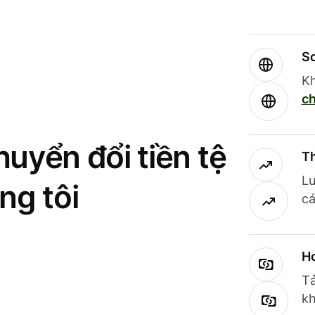
So
Kh
ch
uyển đổi tiền tệ
Th
Lư
ng tôi
cá
Ho
Tả
kh