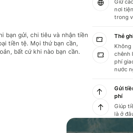
Giữ các
nơi tiệ
trong v
hi bạn gửi, chi tiêu và nhận tiền
Thẻ gh
ại tiền tệ. Mọi thứ bạn cần,
Không b
hoản, bất cứ khi nào bạn cần.
chênh l
phí gia
nước n
Gửi tiề
phí
Giúp ti
là ở đâ