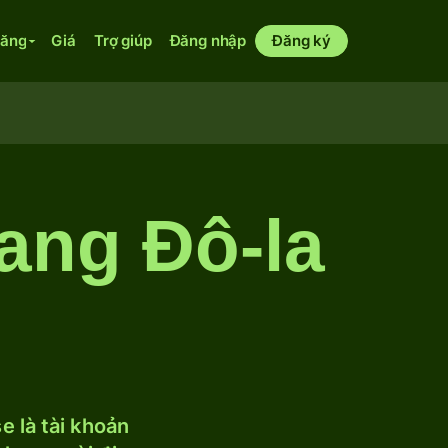
năng
Giá
Trợ giúp
Đăng nhập
Đăng ký
ang Đô-la
 là tài khoản