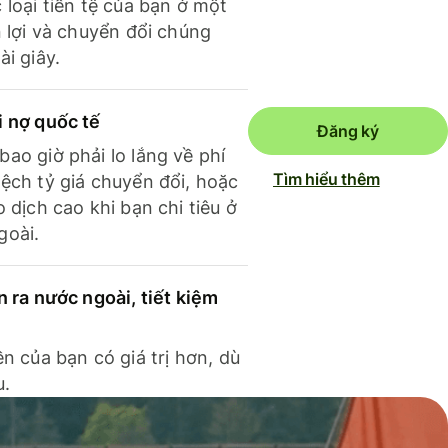
 loại tiền tệ của bạn ở một
n lợi và chuyển đổi chúng
ài giây.
i nợ quốc tế
Đăng ký
ao giờ phải lo lắng về phí
Tìm hiểu thêm
ệch tỷ giá chuyển đổi, hoặc
o dịch cao khi bạn chi tiêu ở
goài.
n ra nước ngoài, tiết kiệm
ền của bạn có giá trị hơn, dù
u.