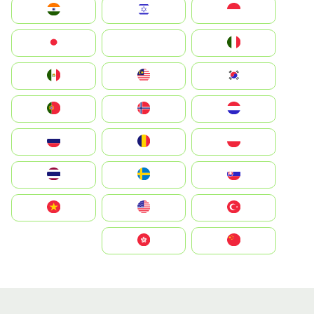
Indonesia
Israel
India
Italia
JA
Japan
South Korea
Malay
Mexico
Nederland
Norge
Portugal
Polska
România
Россия
Slovensko
Ruoŧŧa
ไทย
Türkiye
United States
Vietnam
中国
中國香港特別行政區