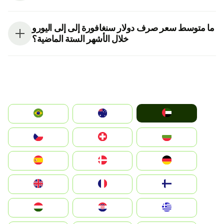
ما متوسط سعر صرف دولار سنغافورة إلى إلى اليورو
خلال الأشهر الستة الماضية؟
الإمارات العربية المتحدة
Australia
Brazil
България
Switzerland
Czechia
Deutschland
Denmark
España
Suomi
France
United Kingdom
Greece
Hrvatska
Magyarország