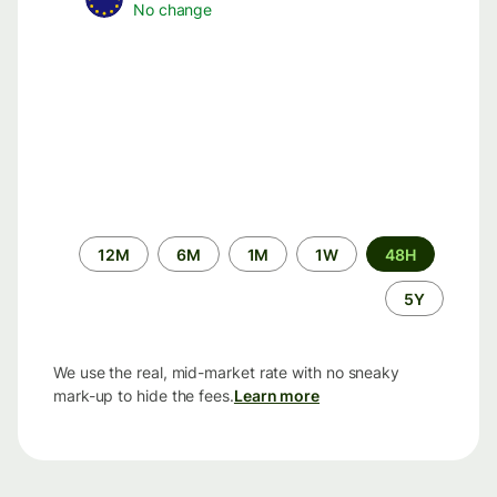
No change
الفترة
12M
6M
1M
1W
48H
الزمنية
5Y
We use the real, mid-market rate with no sneaky
mark-up to hide the fees.
Learn more