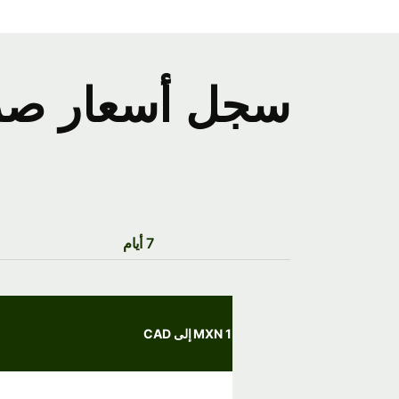
7 أيام
1 MXN إلى CAD