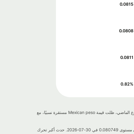
0.0815
0.0808
0.0811
0.82
%
يبلغ سعر صرف Mexican peso إلى إلى الدولار الكندي حاليًا 0.0814383 اليوم، مما يعكس تغييرًا بنسبة 0.221% منذ الأمس. خلال الأسبوع الماضي، ظلت قيمة Mexican peso مستقرة نسبيًا، مع
خلال الأسبوع الماضي، تذبذب سعر صرف Mexican peso إلى إلى الدولار الكندي بين أعلى مستوى 0.0816551 في 05-08-2026 وأدنى مستوى 0.080749 في 30-07-2026. حدث أكبر تحرك