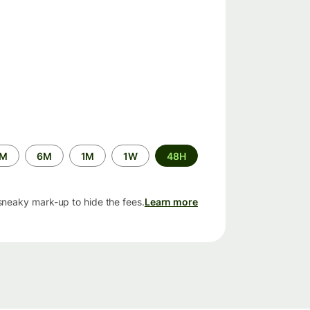
الفترة
2M
6M
1M
1W
48H
الزمنية
sneaky mark-up to hide the fees.
Learn more