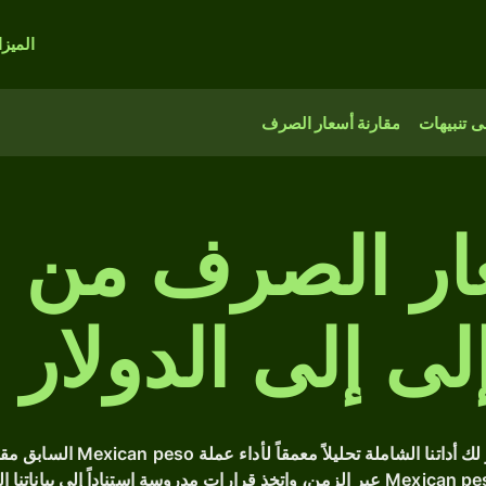
الميز
 تنبيهات
مقارنة أسعار الصرف
س
هل تبحث عن أسعار صرف MXN الت