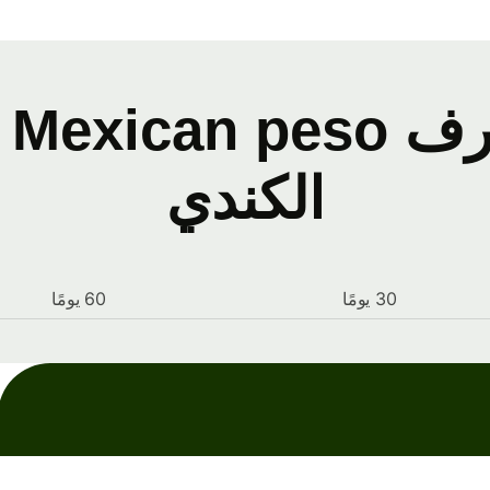
سج
الكندي
30 يومًا
60 يومًا