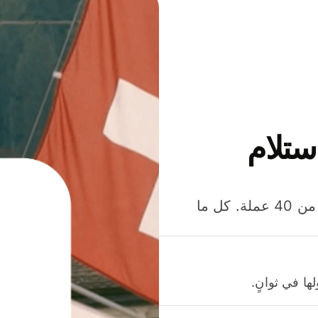
ستلام
وفّر المال عند إرسال الأموال وإنفاقها واستلامها بأكثر من 40 عملة. كل ما
ا في ثوانٍ.