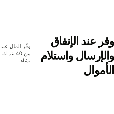
وفر عند الإنفاق
وفّر المال عند 
والإرسال واستلام
من 40 عم
تشاء.
الأموال