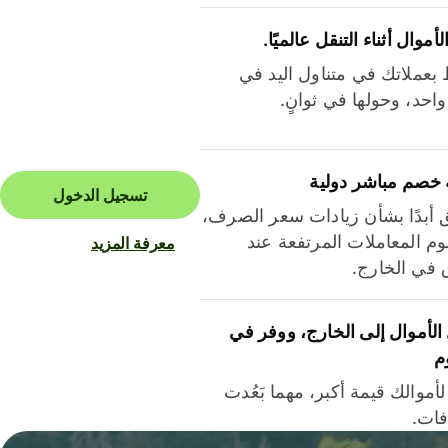
لأموال أثناء التنقل عالميًا.
بعملاتك في متناول اليد في
احد، وحولها في ثوانٍ.
 خصم مباشر دولية
تسجيل الدخول
ق أبدًا بشأن زيادات سعر الصرف،
م المعاملات المرتفعة عند
معرفة المزيد
ق في الخارج.
لأموال إلى الخارج، ووفر في
م
أموالك قيمة أكبر، مهما بَعُدت
فات.