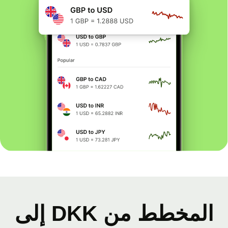
المخطط من DKK إلى