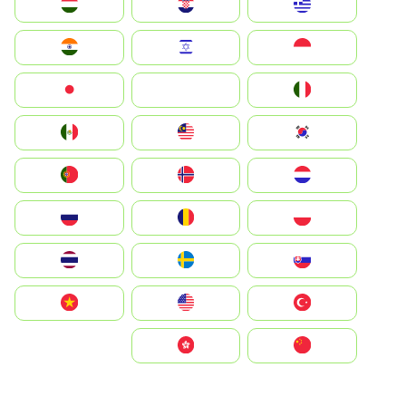
Greece
Hrvatska
Magyarország
Indonesia
Israel
India
Italia
JA
Japan
South Korea
Malay
Mexico
Nederland
Norge
Portugal
Polska
România
Россия
Slovensko
Ruoŧŧa
ไทย
Türkiye
United States
Vietnam
中国
中國香港特別行政區