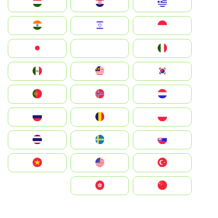
Greece
Hrvatska
Magyarország
Indonesia
Israel
India
Italia
JA
Japan
South Korea
Malay
Mexico
Nederland
Norge
Portugal
Polska
România
Россия
Slovensko
Ruoŧŧa
ไทย
Türkiye
United States
Vietnam
中国
中國香港特別行政區