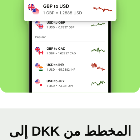
المخطط من DKK إلى