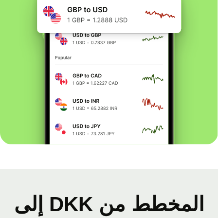
المخطط من DKK إلى