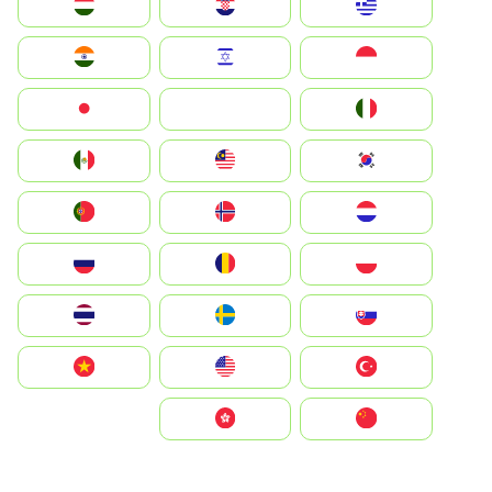
Greece
Hrvatska
Magyarország
Indonesia
Israel
India
Italia
JA
Japan
South Korea
Malay
Mexico
Nederland
Norge
Portugal
Polska
România
Россия
Slovensko
Ruoŧŧa
ไทย
Türkiye
United States
Vietnam
中国
中國香港特別行政區