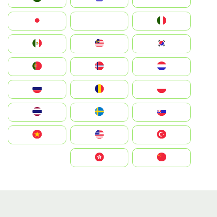
Italia
JA
Japan
South Korea
Malay
Mexico
Nederland
Norge
Portugal
Polska
România
Россия
Slovensko
Ruoŧŧa
ไทย
Türkiye
United States
Vietnam
中国
中國香港特別行政區