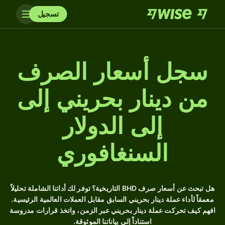
تسجيل
سجل أسعار الصرف
من دينار بحريني إلى
إلى الدولار
السنغافوري
هل تبحث عن أسعار صرف BHD التاريخية؟ توفر لك أداتنا الشاملة تحليلاً
معمقاً لأداء عملة دينار بحريني السابق مقابل العملات العالمية الرئيسية.
افهم كيف تحركت عملة دينار بحريني عبر الزمن، واتخذ قرارات مدروسة
استناداً إلى بياناتنا الموثوقة.