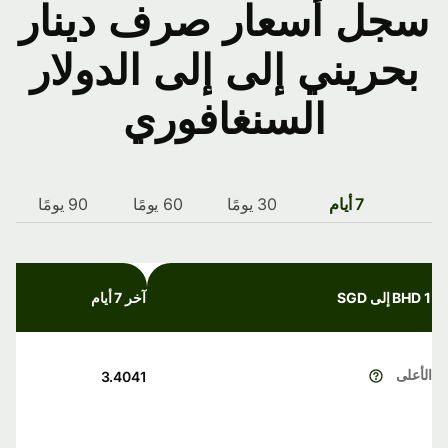
سجل أسعار صرف دينار
بحريني إلى إلى الدولار
السنغافوري
7 أيام
30 يومًا
60 يومًا
90 يومًا
1 BHD إلى SGD
آخر 7 أيام
الأعلى
3.4041