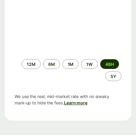
الفترة
12M
6M
1M
1W
48H
الزمنية
5Y
We use the real, mid-market rate with no sneaky
mark-up to hide the fees.
Learn more