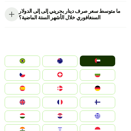
ما متوسط سعر صرف دينار بحريني إلى إلى الدولار
السنغافوري خلال الأشهر الستة الماضية؟
الإمارات العربية المتحدة
Australia
Brazil
България
Switzerland
Czechia
Deutschland
Denmark
España
Suomi
France
United Kingdom
Greece
Hrvatska
Magyarország
Indonesia
Israel
India