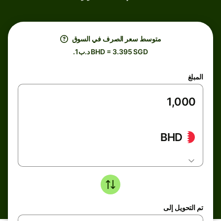
متوسط ​​سعر الصرف في السوق
.د.ب1 BHD = 3.395 SGD
المبلغ
BHD
تم التحويل إلى