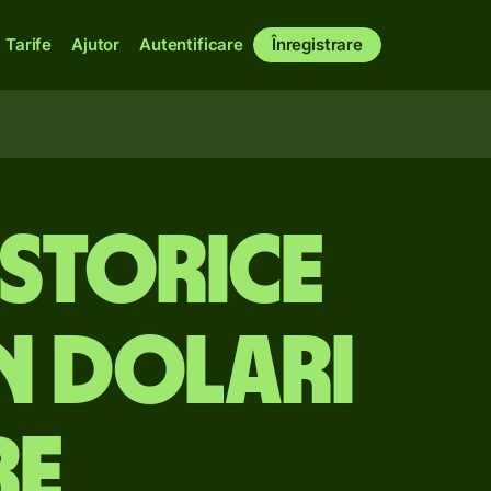
Tarife
Ajutor
Autentificare
Înregistrare
istorice
n dolari
re