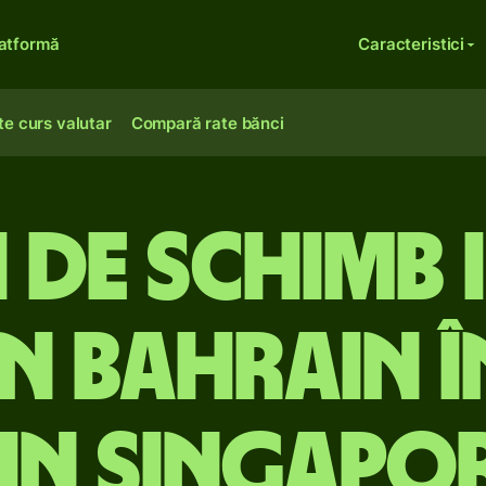
atformă
Caracteristici
te curs valutar
Compară rate bănci
 de schimb 
in Bahrain î
in Singapo