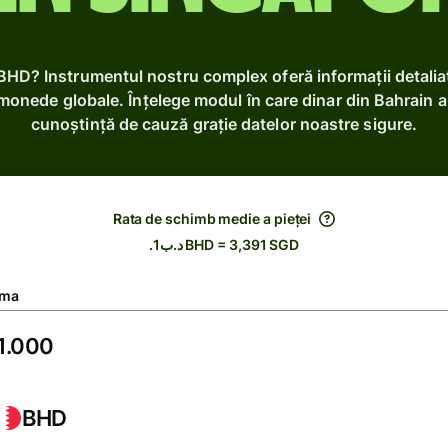
 BHD? Instrumentul nostru complex oferă informații detali
 monede globale. Înțelege modul în care dinar din Bahrain a e
cunoștință de cauză grație datelor noastre sigure.
Rata de schimb medie a pieței
.د.ب1 BHD = 3,391 SGD
ma
BHD