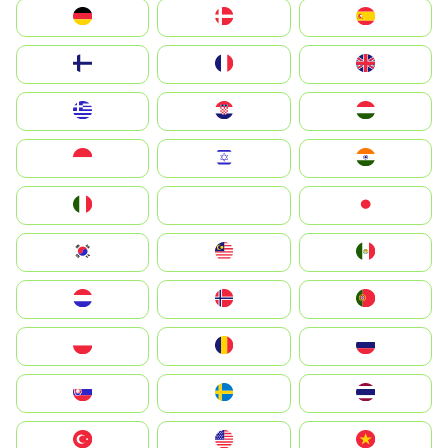
Deutschland
Denmark
España
Suomi
France
United Kingdom
Greece
Hrvatska
Magyarország
Indonesia
Israel
India
Italia
JA
Japan
South Korea
Malay
Mexico
Nederland
Norge
Portugal
Polska
România
Россия
Slovensko
Ruoŧŧa
ไทย
Türkiye
United States
Vietnam