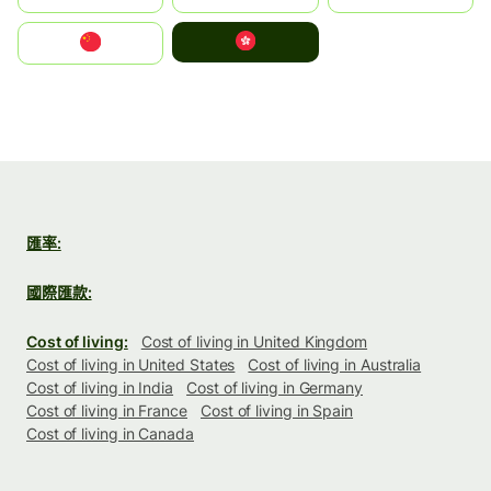
中國香港特別行政區
中国
匯率:
國際匯款:
Cost of living:
Cost of living in United Kingdom
Cost of living in United States
Cost of living in Australia
Cost of living in India
Cost of living in Germany
Cost of living in France
Cost of living in Spain
Cost of living in Canada