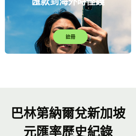
匯款到海外時慳錢
註冊
巴林第納爾兌新加坡
元匯率歷史紀錄