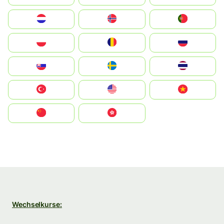
Nederland
Norge
Portugal
Polska
România
Россия
Slovensko
Ruoŧŧa
ไทย
Türkiye
United States
Vietnam
中国
中國香港特別行政區
Wechselkurse: