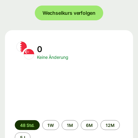
Wechselkurs verfolgen
0
Keine Änderung
Zeitraum
48 Std.
1W
1M
6M
12M
5J