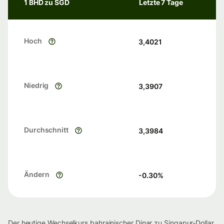
1 BHD zu SGD
Letzte 7 Tage
Hoch
3,4021
Niedrig
3,3907
Durchschnitt
3,3984
Ändern
-0.30
%
Der heutige Wechselkurs bahrainischer Dinar zu Singapur-Dollar