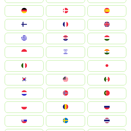
Deutschland
Denmark
España
Suomi
France
United Kingdom
Greece
Hrvatska
Magyarország
Indonesia
Israel
India
Italia
JA
Japan
South Korea
Malay
Mexico
Nederland
Norge
Portugal
Polska
România
Россия
Slovensko
Ruoŧŧa
ไทย