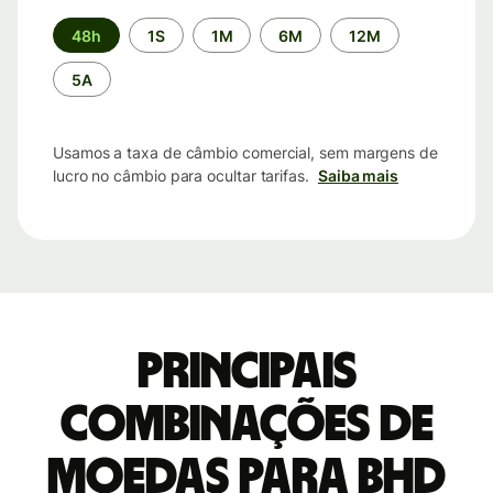
Período
48h
1S
1M
6M
12M
de
tempo
5A
Usamos a taxa de câmbio comercial, sem margens de
lucro no câmbio para ocultar tarifas.
Saiba mais
Principais
combinações de
moedas para BHD