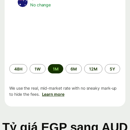
No change
Time
48H
1W
1M
6M
12M
5Y
period
We use the real, mid-market rate with no sneaky mark-up
to hide the fees.
Learn more
Tỷ giá EGP sang AUD