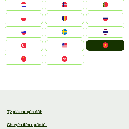
Nederland
Norge
Portugal
Polska
România
Россия
Slovensko
Ruoŧŧa
ไทย
Vietnam
Türkiye
United States
中国
中國香港特別行政區
Tỷ giá chuyển đổi:
Chuyển tiền quốc tế: