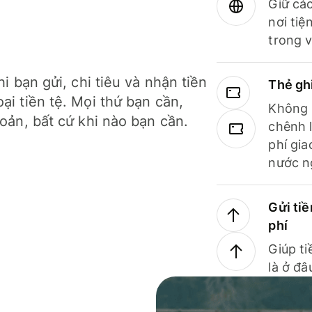
Giữ các
nơi tiệ
trong v
hi bạn gửi, chi tiêu và nhận tiền
Thẻ gh
ại tiền tệ. Mọi thứ bạn cần,
Không b
hoản, bất cứ khi nào bạn cần.
chênh l
phí gia
nước n
Gửi tiề
phí
Giúp ti
là ở đâ