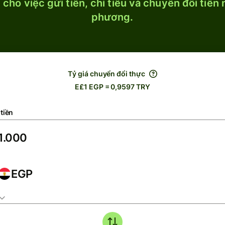
cho việc gửi tiền, chi tiêu và chuyển đổi tiền
phương.
Tỷ giá chuyển đổi thực
E£1 EGP = 0,9597 TRY
tiền
EGP