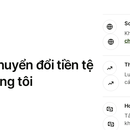
So
Kh
ch
uyển đổi tiền tệ
Th
Lư
ng tôi
cá
Ho
Tả
kh