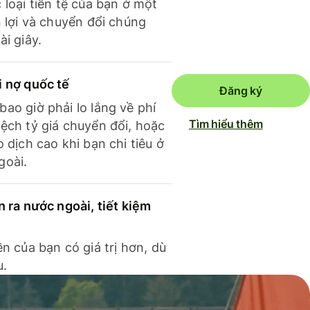
 loại tiền tệ của bạn ở một
n lợi và chuyển đổi chúng
ài giây.
i nợ quốc tế
Đăng ký
ao giờ phải lo lắng về phí
Tìm hiểu thêm
ệch tỷ giá chuyển đổi, hoặc
o dịch cao khi bạn chi tiêu ở
goài.
n ra nước ngoài, tiết kiệm
ền của bạn có giá trị hơn, dù
u.