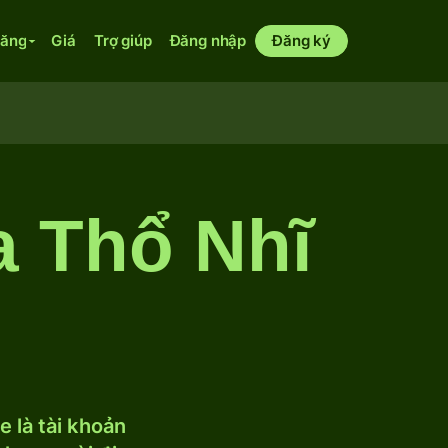
năng
Giá
Trợ giúp
Đăng nhập
Đăng ký
a Thổ Nhĩ
 là tài khoản